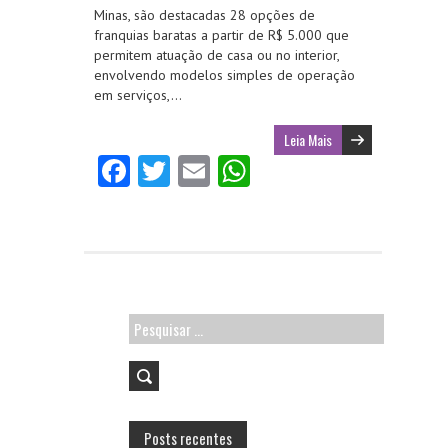
Minas, são destacadas 28 opções de
franquias baratas a partir de R$ 5.000 que
permitem atuação de casa ou no interior,
envolvendo modelos simples de operação
em serviços,…
Leia Mais
Fa
T
E
W
ce
w
m
ha
b
itt
ai
ts
o
er
l
A
o
p
k
p
Pesquisar
por:
Posts recentes