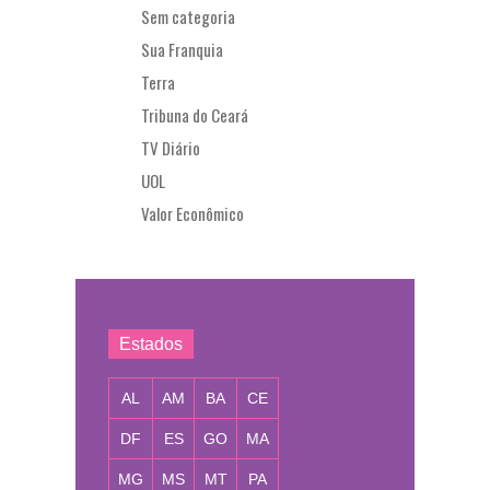
Sem categoria
Sua Franquia
Terra
Tribuna do Ceará
TV Diário
UOL
Valor Econômico
Estados
AL
AM
BA
CE
DF
ES
GO
MA
MG
MS
MT
PA