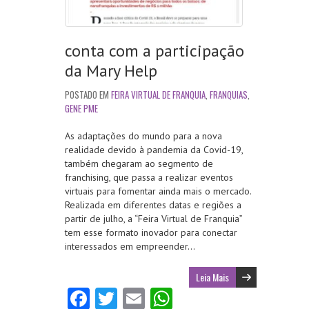
conta com a participação
da Mary Help
POSTADO EM
FEIRA VIRTUAL DE FRANQUIA
,
FRANQUIAS
,
GENE PME
As adaptações do mundo para a nova
realidade devido à pandemia da Covid-19,
também chegaram ao segmento de
franchising, que passa a realizar eventos
virtuais para fomentar ainda mais o mercado.
Realizada em diferentes datas e regiões a
partir de julho, a “Feira Virtual de Franquia”
tem esse formato inovador para conectar
interessados em empreender…
Leia Mais
Fa
T
E
W