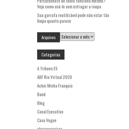
Percarbonato de sódio funciona mesmo?
Veja como usá-lo sem estragar a roupa
Sua garrafa reutilizável pode não estar tão
limpa quanto parece
Arquivos
Arquivos
Categorias
A Tribuna ES
ABF Rio Virtual 2020
Achei Minha Franquia
Band
Blog
Canal Executivo
Casa Vogue
churrasqueiros