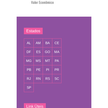
Valor Econômico
Estados
AL
AM
BA
CE
DF
ES
GO
MA
MG
MS
MT
PA
PB
PE
PI
PR
RJ
RN
RS
SC
SP
Link Úteis