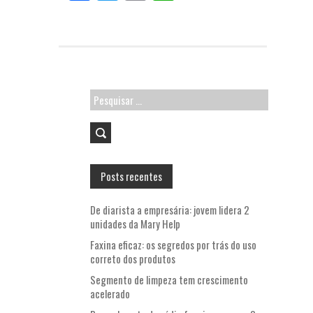
ce
w
m
ha
b
itt
ai
ts
o
er
l
A
o
p
k
p
Pesquisar
por:
Posts recentes
De diarista a empresária: jovem lidera 2
unidades da Mary Help
Faxina eficaz: os segredos por trás do uso
correto dos produtos
Segmento de limpeza tem crescimento
acelerado