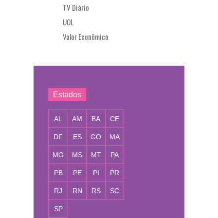
TV Diário
UOL
Valor Econômico
Estados
AL
AM
BA
CE
DF
ES
GO
MA
MG
MS
MT
PA
PB
PE
PI
PR
RJ
RN
RS
SC
SP