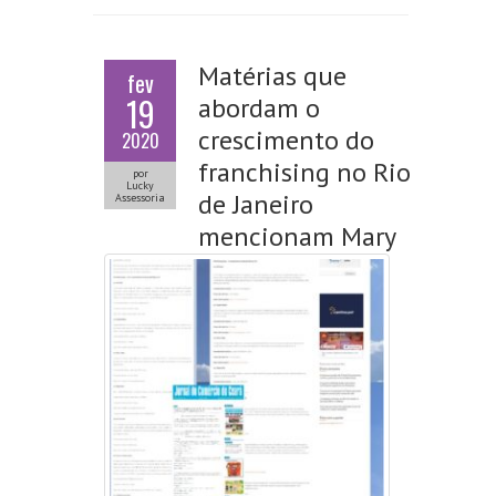
Matérias que
fev
19
abordam o
crescimento do
2020
franchising no Rio
por
Lucky
de Janeiro
Assessoria
mencionam Mary