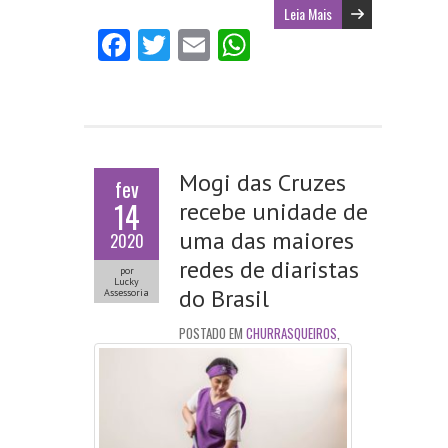
Leia Mais
Fa
T
E
W
ce
w
m
ha
b
itt
ai
ts
o
er
l
A
o
p
Mogi das Cruzes
fev
k
p
14
recebe unidade de
uma das maiores
2020
redes de diaristas
por
Lucky
do Brasil
Assessoria
POSTADO EM
CHURRASQUEIROS
,