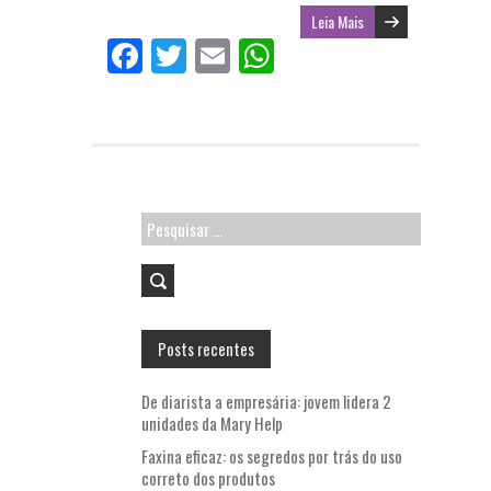
Leia Mais
Fa
T
E
W
ce
w
m
ha
b
itt
ai
ts
o
er
l
A
o
p
k
p
Pesquisar
por:
Posts recentes
De diarista a empresária: jovem lidera 2
unidades da Mary Help
Faxina eficaz: os segredos por trás do uso
correto dos produtos