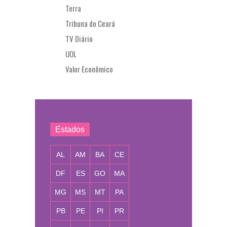
Terra
Tribuna do Ceará
TV Diário
UOL
Valor Econômico
Estados
AL
AM
BA
CE
DF
ES
GO
MA
MG
MS
MT
PA
PB
PE
PI
PR