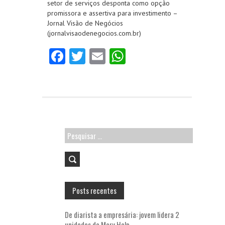
setor de serviços desponta como opção
promissora e assertiva para investimento –
Jornal Visão de Negócios
(jornalvisaodenegocios.com.br)
Fa
T
E
W
ce
w
m
ha
b
itt
ai
ts
o
er
l
A
o
p
k
p
Pesquisar
por:
Posts recentes
De diarista a empresária: jovem lidera 2
unidades da Mary Help