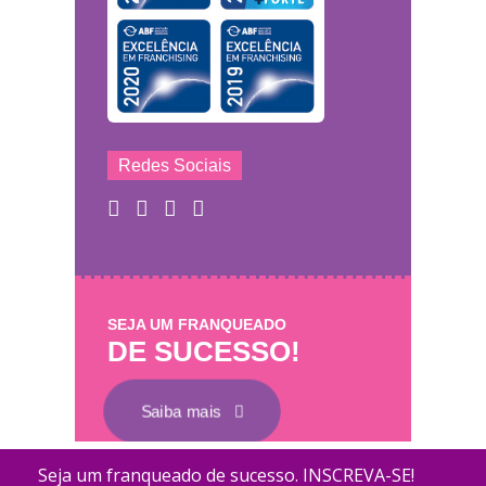
Redes Sociais
SEJA UM FRANQUEADO
DE SUCESSO!
Saiba mais
Mary Help - © 2011 - 2026 - Todos os direitos
Coletamos dados para melhorar o desempenh