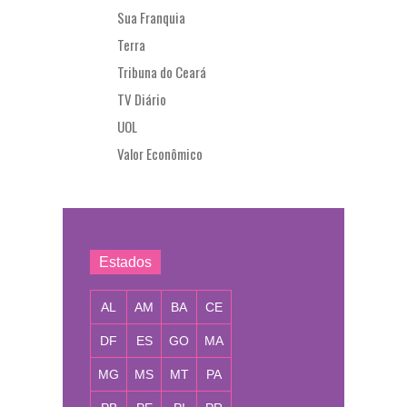
Sua Franquia
Terra
Tribuna do Ceará
TV Diário
UOL
Valor Econômico
Estados
AL
AM
BA
CE
DF
ES
GO
MA
MG
MS
MT
PA