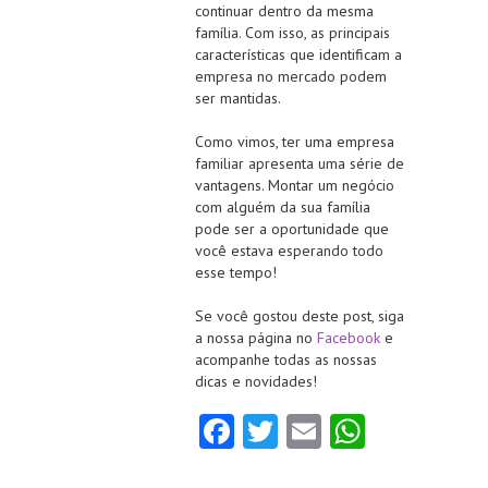
continuar dentro da mesma
família. Com isso, as principais
características que identificam a
empresa no mercado podem
ser mantidas.
Como vimos, ter uma empresa
familiar apresenta uma série de
vantagens. Montar um negócio
com alguém da sua família
pode ser a oportunidade que
você estava esperando todo
esse tempo!
Se você gostou deste post, siga
a nossa página no
Facebook
e
acompanhe todas as nossas
dicas e novidades!
Fa
T
E
W
ce
w
m
ha