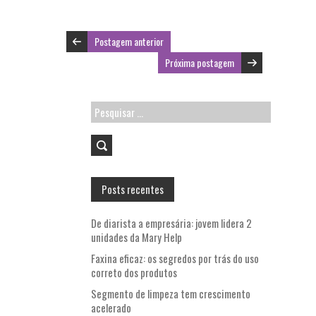
b
itt
ai
ts
o
er
l
A
Postagem anterior
o
p
Próxima postagem
k
p
Pesquisar
por:
Posts recentes
De diarista a empresária: jovem lidera 2
unidades da Mary Help
Faxina eficaz: os segredos por trás do uso
correto dos produtos
Segmento de limpeza tem crescimento
acelerado