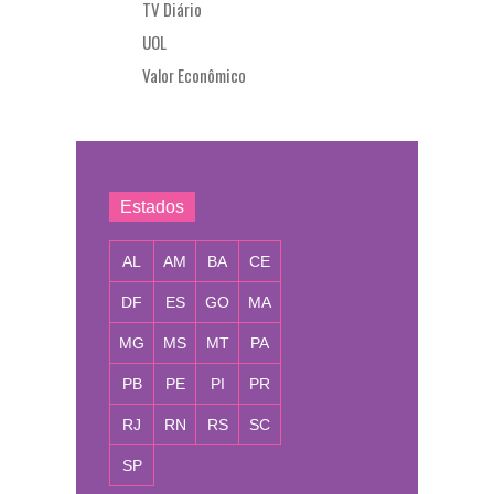
TV Diário
UOL
Valor Econômico
Estados
AL
AM
BA
CE
DF
ES
GO
MA
MG
MS
MT
PA
PB
PE
PI
PR
RJ
RN
RS
SC
SP