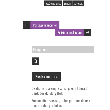
k
p
opção na crise
renda
sucesso;
Postagem anterior
Próxima postagem
Pesquisar
por:
Posts recentes
De diarista a empresária: jovem lidera 2
unidades da Mary Help
Faxina eficaz: os segredos por trás do uso
correto dos produtos