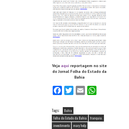
Veja
aqui
reportagem no site
do Jornal Folha do Estado da
Bahia
Fa
T
E
W
ce
w
m
ha
b
itt
ai
ts
Tags:
Bahia
o
er
l
A
Folha do Estado da Bahia
franquia;
o
p
investimento
mary help