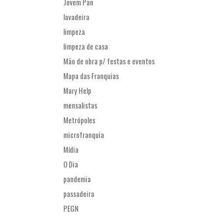
Jovem Pan
lavadeira
limpeza
limpeza de casa
Mão de obra p/ festas e eventos
Mapa das Franquias
Mary Help
mensalistas
Metrópoles
microfranquia
Mídia
O Dia
pandemia
passadeira
PEGN