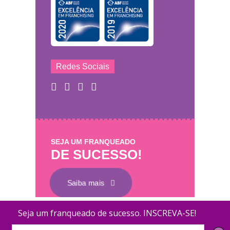
Redes Sociais
SEJA UM FRANQUEADO
DE SUCESSO!
Saiba mais
Mary Help - © 2011 - 2026 - Todos os direitos
Coletamos dados para melhorar o desempenh
reservados