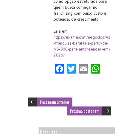
como opção estruturada para
quem busca começar no
franchising com baixo custo e
potencial de crescimento.
Leia em:
https://exame.com/negocios/41
-franquias-baratas-a-partir-de-
r-5-000-para-empreender-em-
2026/
Fa
T
E
W
ce
w
m
ha
b
itt
ai
ts
o
er
l
A
Postagem anterior
o
p
Próxima postagem
k
p
Pesquisar