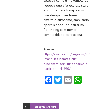
seleção como um exemplo de
negócio que oferece estrutura
e suporte para franqueados
que desejam um formato
enxuto e autônomo, ampliando
oportunidades de entrar no
franchising com menor
complexidade operacional.
Acesse:
https://exame.com/negocios/27
-franquias-baratas-que-
funcionam-sem-funcionarios-a-
partir-de-r-4-990/
Fa
T
E
W
ce
w
m
ha
b
itt
ai
ts
o
er
l
A
Postagem anterior