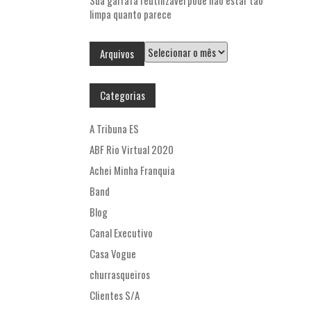
Sua garrafa reutilizável pode não estar tão
limpa quanto parece
Arquivos
Arquivos
Categorias
A Tribuna ES
ABF Rio Virtual 2020
Achei Minha Franquia
Band
Blog
Canal Executivo
Casa Vogue
churrasqueiros
Clientes S/A