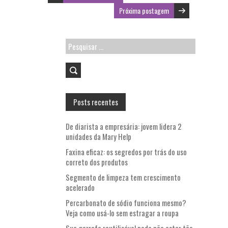
o
p
Próxima postagem
k
p
Pesquisar
por:
Posts recentes
De diarista a empresária: jovem lidera 2
unidades da Mary Help
Faxina eficaz: os segredos por trás do uso
correto dos produtos
Segmento de limpeza tem crescimento
acelerado
Percarbonato de sódio funciona mesmo?
Veja como usá-lo sem estragar a roupa