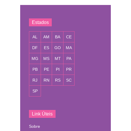
Estados
AL
AM
BA
CE
DF
ES
GO
MA
MG
MS
MT
PA
PB
PE
PI
PR
RJ
RN
RS
SC
SP
Link Úteis
Sobre