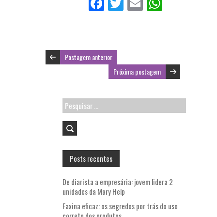
Fa
T
E
W
ce
w
m
ha
b
itt
ai
ts
o
er
l
A
Postagem anterior
o
p
Próxima postagem
k
p
Pesquisar
por:
Posts recentes
De diarista a empresária: jovem lidera 2
unidades da Mary Help
Faxina eficaz: os segredos por trás do uso
correto dos produtos