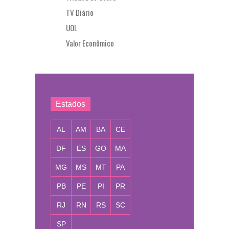
TV Diário
UOL
Valor Econômico
Estados
AL
AM
BA
CE
DF
ES
GO
MA
MG
MS
MT
PA
PB
PE
PI
PR
RJ
RN
RS
SC
SP