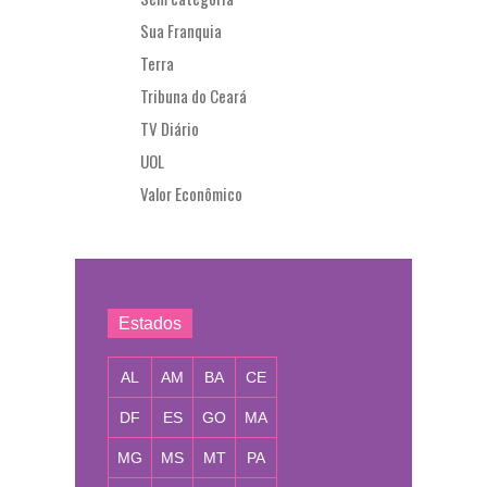
Sua Franquia
Terra
Tribuna do Ceará
TV Diário
UOL
Valor Econômico
Estados
AL
AM
BA
CE
DF
ES
GO
MA
MG
MS
MT
PA