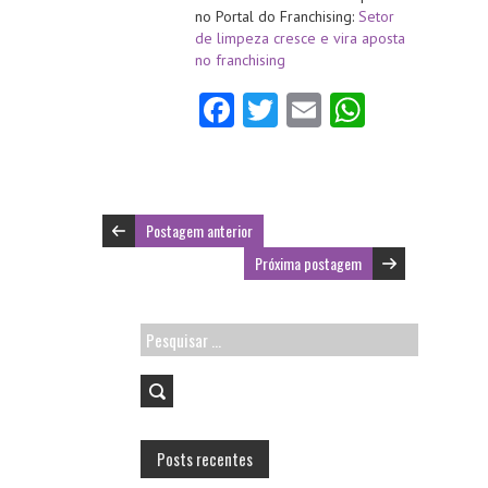
no Portal do Franchising:
Setor
de limpeza cresce e vira aposta
no franchising
Fa
T
E
W
ce
w
m
ha
b
itt
ai
ts
o
er
l
A
Postagem anterior
o
p
Próxima postagem
k
p
Pesquisar
por:
Posts recentes