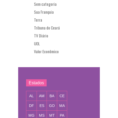
Sem categoria
Sua Franquia
Terra
Tribuna do Ceará
TV Diário
UOL
Valor Econômico
Estados
AL
AM
BA
CE
DF
ES
GO
MA
MG
MS
MT
PA