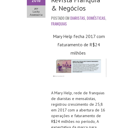
2018
& Negócios
por
Lucky
Assessoria
POSTADO EM
DIARISTAS
,
DOMÉSTICAS
,
FRANQUIAS
Mary Help fecha 2017 com
faturamento de R$24
mil
hões
A Mary Help, rede de franquias
de diaristas e mensalistas,
registrou crescimento de 25,8
em 2017 com a abertura de 16
operações e faturamento de
R$2
4 milhões no período, A
expectativa da marca para