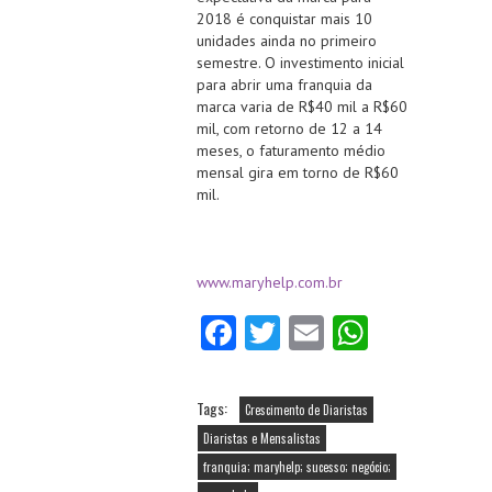
2018 é conquistar mais 10
unidades ainda no primeiro
semestre. O investimento inicial
para abrir uma franquia da
marca varia de R$40 mil a R$60
mil, com retorno de 12 a 14
meses, o faturamento médio
mensal gira em torno de R$60
mil.
www.maryhelp.com.br
Fa
T
E
W
ce
w
m
ha
b
itt
ai
ts
Tags:
Crescimento de Diaristas
o
er
l
A
Diaristas e Mensalistas
o
p
franquia; maryhelp; sucesso; negócio;