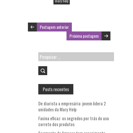
k
p
mary help
Postagem anterior
Próxima postagem
Pesquisar
por:
Posts recentes
De diarista a empresária: jovem lidera 2
unidades da Mary Help
Faxina eficaz: os segredos por trás do uso
correto dos produtos