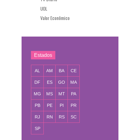
UOL
Valor Econômico
Estados
AL
AM
BA
CE
DF
ES
GO
MA
MG
MS
MT
PA
PB
PE
PI
PR
RJ
RN
RS
SC
SP