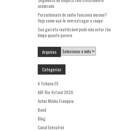
Segmento de limpeza tem crescimento
acelerado
Percarbonato de sódio funciona mesmo?
Veja como usá-lo sem estragar a roupa
Sua garrafa reutilizável pode não estar tão
limpa quanto parece
Arquivos
Arquivos
Categorias
A Tribuna ES
ABF Rio Virtual 2020
Achei Minha Franquia
Band
Blog
Canal Executivo