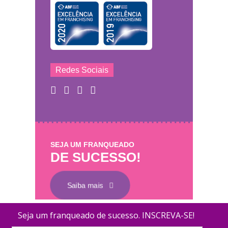
Redes Sociais
SEJA UM FRANQUEADO
DE SUCESSO!
Saiba mais
Mary Help - © 2011 - 2026 - Todos os direitos
Coletamos dados para melhorar o desempenh
reservados