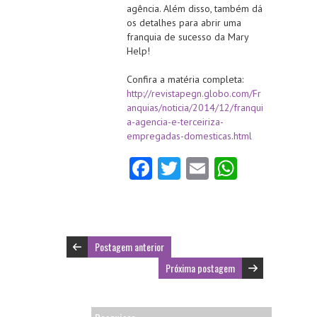
agência. Além disso, também dá
os detalhes para abrir uma
franquia de sucesso da Mary
Help!
Confira a matéria completa:
http://revistapegn.globo.com/Fr
anquias/noticia/2014/12/franqui
a-agencia-e-terceiriza-
empregadas-domesticas.html
Fa
T
E
W
ce
w
m
ha
b
itt
ai
ts
o
er
l
A
Postagem anterior
o
p
Próxima postagem
k
p
Pesquisar