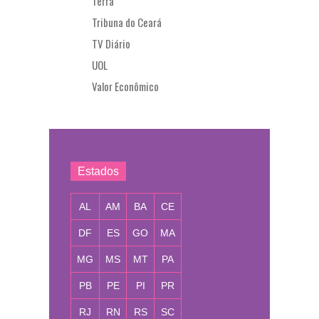
Terra
Tribuna do Ceará
TV Diário
UOL
Valor Econômico
Estados
AL
AM
BA
CE
DF
ES
GO
MA
MG
MS
MT
PA
PB
PE
PI
PR
RJ
RN
RS
SC