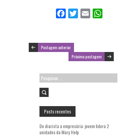
Fa
T
E
W
ce
w
m
ha
b
itt
ai
ts
o
er
l
A
Postagem anterior
o
p
Próxima postagem
k
p
Pesquisar
por:
Posts recentes
De diarista a empresária: jovem lidera 2
unidades da Mary Help