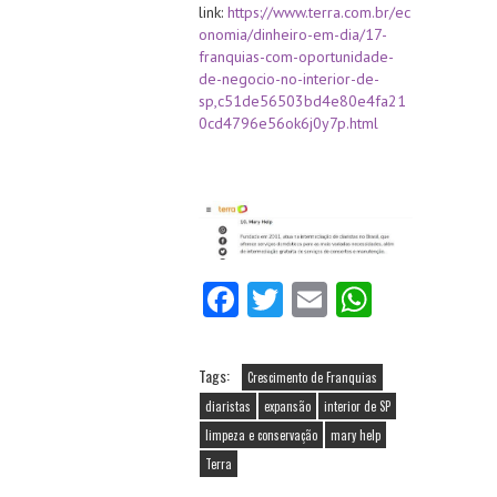
link:
https://www.terra.com.br/ec
onomia/dinheiro-em-dia/17-
franquias-com-oportunidade-
de-negocio-no-interior-de-
sp,c51de56503bd4e80e4fa21
0cd4796e56ok6j0y7p.html
Fa
T
E
W
ce
w
m
ha
b
itt
ai
ts
Tags:
Crescimento de Franquias
o
er
l
A
diaristas
expansão
interior de SP
o
p
limpeza e conservação
mary help
k
p
Terra