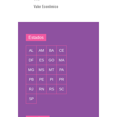
Valor Econômico
Estados
AL
AM
BA
CE
DF
ES
GO
MA
MG
MS
MT
PA
PB
PE
PI
PR
RJ
RN
RS
SC
SP