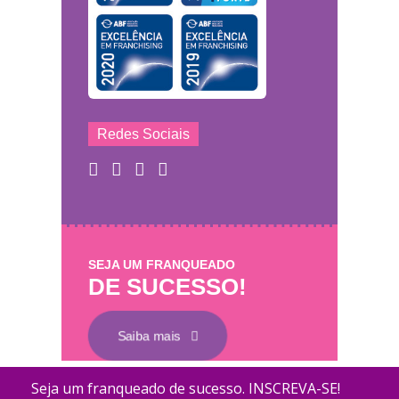
Redes Sociais
SEJA UM FRANQUEADO
DE SUCESSO!
Saiba mais
Mary Help - © 2011 - 2026 - Todos os direitos
Coletamos dados para melhorar o desempenh