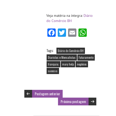
Veja matéria na íntegra:
Diário
do Comércio BH
Fa
T
E
W
ce
w
m
ha
b
itt
ai
ts
Tags:
Diário do Comércio BH
o
er
l
A
Diaristas e Mensalistas
Faturamento
o
p
franquia;
mary help
negócios
k
p
sucesso;
Postagem anterior
Próxima postagem