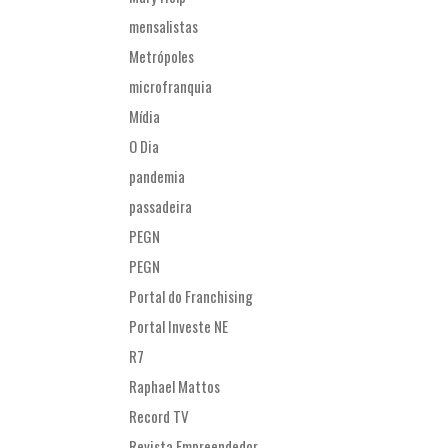
mensalistas
Metrópoles
microfranquia
Mídia
O Dia
pandemia
passadeira
PEGN
PEGN
Portal do Franchising
Portal Investe NE
R7
Raphael Mattos
Record TV
Revista Empreendedor