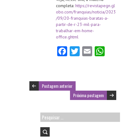
completa:
https://revistapegn.gl
obo.com/franquias/noticia/2023
/09/20-franquias-baratas-a-
partir-de-r-23-mil-para-
trabalhar-em-home-
office.ghtml
Fa
T
E
W
ce
w
m
ha
b
itt
ai
ts
o
er
l
A
Postagem anterior
o
p
Próxima postagem
k
p
Pesquisar
por: