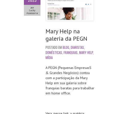
2023
por
Lucky
Assessoria
Mary Help na
galeria da PEGN
POSTADO EM
BLOG
,
DIARISTAS
,
DOMÉSTICAS
,
FRANQUIAS
,
MARY HELP
,
MÍDIA
A PEGN (Pequenas EmpresasS
& Grandes Negócios) contou
com a participação da Mary
Help em sua galeria sobre
franquias baratas para trabalhar
em home office.
Veja, nesse link, a matéria