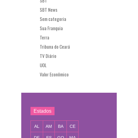
SBT
SBT News
Sem categoria
Sua Franquia
Terra
Tribuna do Ceará
TV Diário
UOL
Valor Econômico
Estados
AL
AM
BA
CE
DF
ES
GO
MA