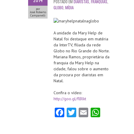
2014
POSTADO EM
DIARISTAS
,
FRANQUIAS
,
GLOBO
,
MÍDIA
por
José Roberto
Campanelli
A unidade da Mary Help de
Natal foi destaque em matéria
da InterTV, filiada da rede
Globo no Rio Grande do Norte.
Mariana Ramos, proprietária da
franquia da Mary Help na
cidade, falou sobre o aumento
da procura por diaristas em
Natal.
Confira o vídeo:
http://goo.gl/flBlkt
Fa
T
E
W
ce
w
m
ha
b
itt
ai
ts