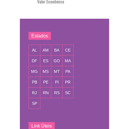
Valor Econômico
Estados
AL
AM
BA
CE
DF
ES
GO
MA
MG
MS
MT
PA
PB
PE
PI
PR
RJ
RN
RS
SC
SP
Link Úteis