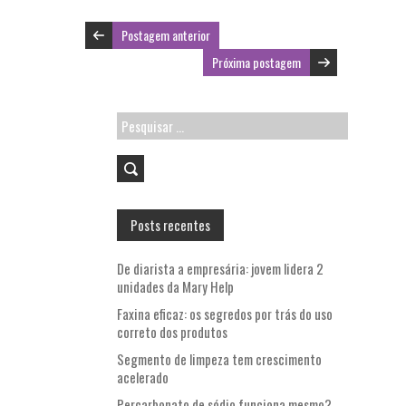
o
er
l
A
Postagem anterior
o
p
Próxima postagem
k
p
Pesquisar
por:
Posts recentes
De diarista a empresária: jovem lidera 2
unidades da Mary Help
Faxina eficaz: os segredos por trás do uso
correto dos produtos
Segmento de limpeza tem crescimento
acelerado
Percarbonato de sódio funciona mesmo?