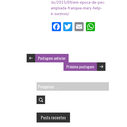
.br/2015/09/em-epoca-de-pec-
ampliada-franquia-mary-help-
e-sucesso/
Fa
T
E
W
ce
w
m
ha
b
itt
ai
ts
o
er
l
A
Postagem anterior
o
p
Próxima postagem
k
p
Pesquisar
por:
Posts recentes