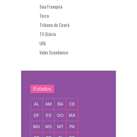
Sua Franquia
Terra
Tribuna do Ceará
TV Diário
UOL
Valor Econômico
Estados
AL
AM
BA
CE
DF
ES
GO
MA
MG
MS
MT
PA