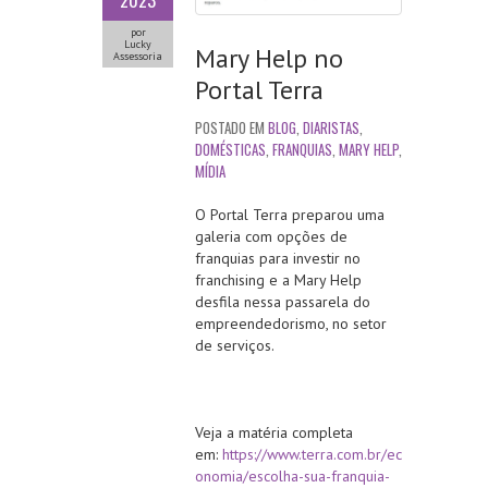
2023
por
Lucky
Mary Help no
Assessoria
Portal Terra
POSTADO EM
BLOG
,
DIARISTAS
,
DOMÉSTICAS
,
FRANQUIAS
,
MARY HELP
,
MÍDIA
O Portal Terra preparou uma
galeria com opções de
franquias para investir no
franchising e a Mary Help
desfila nessa passarela do
empreendedorismo, no setor
de serviços.
Veja a matéria completa
em:
https://www.terra.com.br/ec
onomia/escolha-sua-franquia-