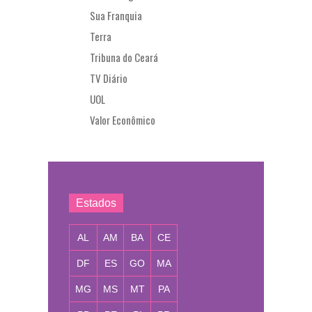
Sua Franquia
Terra
Tribuna do Ceará
TV Diário
UOL
Valor Econômico
Estados
AL
AM
BA
CE
DF
ES
GO
MA
MG
MS
MT
PA