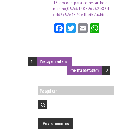
13-opcoes-para-comecar-hoje-
mesmo,067c6148796782e06d
edd8c67e4370e1ljet57tu.html
Fa
T
E
W
ce
w
m
ha
b
itt
ai
ts
o
er
l
A
Postagem anterior
o
p
Próxima postagem
k
p
Pesquisar
por:
Posts recentes