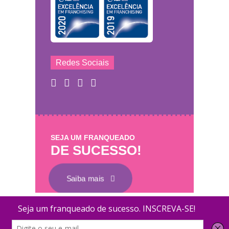
Redes Sociais
SEJA UM FRANQUEADO
DE SUCESSO!
Saiba mais
Mary Help - © 2011 - 2026 - Todos os direitos
Coletamos dados para melhorar o desempenh
reservados
segurança do site. Você pode conferir nossa
Polí