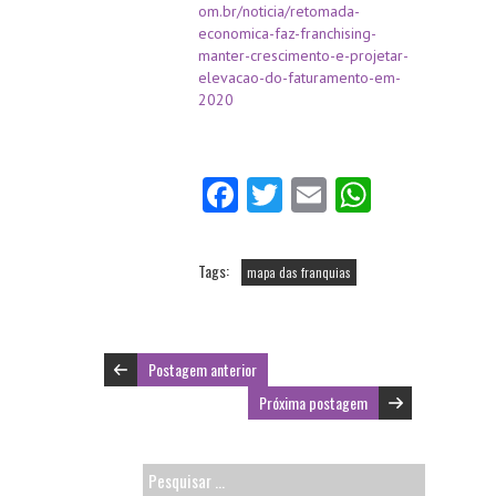
om.br/noticia/retomada-
economica-faz-franchising-
manter-crescimento-e-projetar-
elevacao-do-faturamento-em-
2020
Fa
T
E
W
ce
w
m
ha
b
itt
ai
ts
Tags:
mapa das franquias
o
er
l
A
o
p
k
p
Postagem anterior
Próxima postagem
Pesquisar