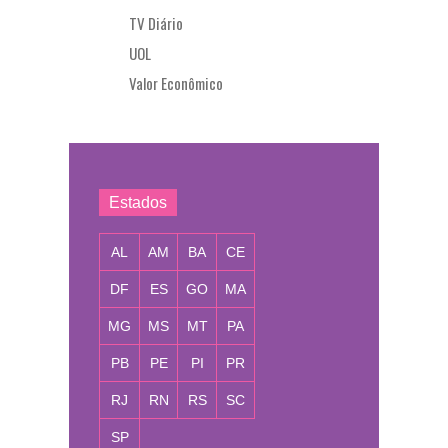
TV Diário
UOL
Valor Econômico
Estados
AL
AM
BA
CE
DF
ES
GO
MA
MG
MS
MT
PA
PB
PE
PI
PR
RJ
RN
RS
SC
SP