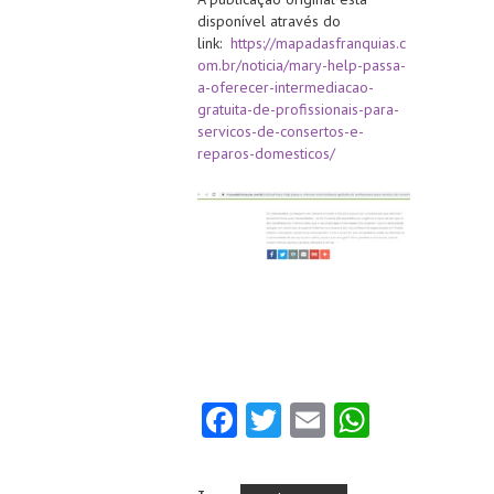
disponível através do
link:
https://mapadasfranquias.c
om.br/noticia/mary-help-passa-
a-oferecer-intermediacao-
gratuita-de-profissionais-para-
servicos-de-consertos-e-
reparos-domesticos/
Fa
T
E
W
ce
w
m
ha
b
itt
ai
ts