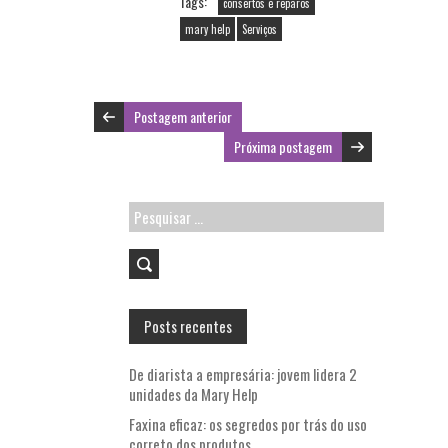
Tags:
consertos e reparos
o
er
l
A
mary help
Serviços
o
p
k
p
Postagem anterior
Próxima postagem
Pesquisar
por:
Posts recentes
De diarista a empresária: jovem lidera 2
unidades da Mary Help
Faxina eficaz: os segredos por trás do uso
correto dos produtos