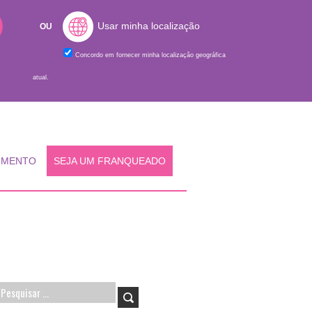
Usar minha localização
OU
Concordo em fornecer minha localização geográfica
atual.
IMENTO
SEJA UM FRANQUEADO
Pesquisar