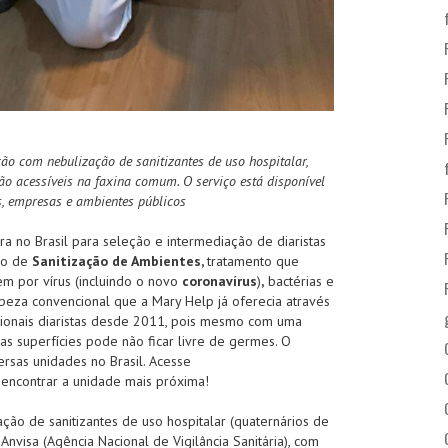
ão com nebulização de sanitizantes de uso hospitalar,
são acessíveis na faxina comum. O serviço está disponível
s, empresas e ambientes públicos
ra no Brasil para seleção e intermediação de diaristas
iço de
Sanitização de Ambientes,
tratamento que
em por vírus (incluindo o novo
coronavírus
)
,
bactérias e
peza convencional que a Mary Help já oferecia através
ionais diaristas desde 2011, pois mesmo com uma
as superfícies pode não ficar livre de germes. O
ersas unidades no Brasil. Acesse
encontrar a unidade mais próxima!
ação de sanitizantes de uso hospitalar (quaternários de
visa (Agência Nacional de Vigilância Sanitária), com