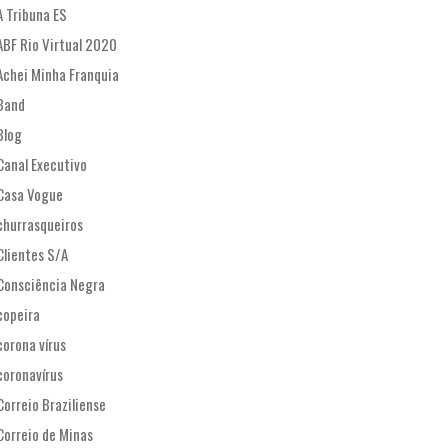
A Tribuna ES
ABF Rio Virtual 2020
Achei Minha Franquia
Band
Blog
Canal Executivo
Casa Vogue
churrasqueiros
Clientes S/A
Consciência Negra
copeira
corona vírus
coronavírus
Correio Braziliense
Correio de Minas