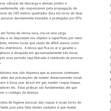
iras, válvulas de descarga e demais pontos e
equentemente, são responsáveis pela propagação de
 torno de 200 metros quadrados dura em torno de duas
s pessoas devidamente treinadas e protegidas por EPIs
 em forma de névoa seca, cria-se uma carga
raídas e se depositam nos objetos e superfícies por meio
 tudo, mesmo locais que sejam de difícil acesso como
os eletrônicos. A névoa que fica no ar e garante a
ênicos é dissipada em aproximadamente três horas;
pós esse período seja liberada a reentrada de pessoas
.
ntíssima, mas não dispensa que as pessoas continuem
 além das precauções de manter distanciamento social,
nariz e boca, usar álcool em gel, manter roupas limpas,
adores etc. Estas práticas são fundamentais até que
nir o contágio da doença.
ina de higiene pessoal, das roupas e locais livres de
ante, pois pela falta destes cuidados é que muitas