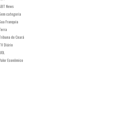
SBT News
Sem categoria
Sua Franquia
Terra
Tribuna do Ceará
TV Diário
UOL
Valor Econômico