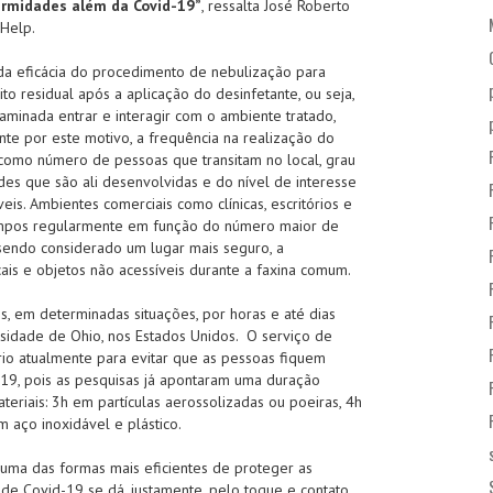
ermidades além da Covid-19”
, ressalta José Roberto
 Help.
a eficácia do procedimento de nebulização para
to residual após a aplicação do desinfetante, ou seja,
minada entrar e interagir com o ambiente tratado,
te por este motivo, a frequência na realização do
 como número de pessoas que transitam no local, grau
es que são ali desenvolvidas e do nível de interesse
is. Ambientes comerciais como clínicas, escritórios e
 limpos regularmente em função do número maior de
sendo considerado um lugar mais seguro, a
ais e objetos não acessíveis durante a faxina comum.
s, em determinadas situações, por horas e até dias
sidade de Ohio, nos Estados Unidos. O serviço de
rio atualmente para evitar que as pessoas fiquem
19, pois as pesquisas já apontaram uma duração
eriais: 3h em partículas aerossolizadas ou poeiras, 4h
 aço inoxidável e plástico.
 uma das formas mais eficientes de proteger as
 de Covid-19 se dá, justamente, pelo toque e contato