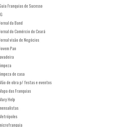
Guia Franquias de Sucesso
IG
Jornal da Band
Jornal do Comércio do Ceará
Jornal visão de Negócios
Jovem Pan
lavadeira
limpeza
limpeza de casa
Mão de obra p/ festas e eventos
Mapa das Franquias
Mary Help
mensalistas
Metrópoles
microfranquia