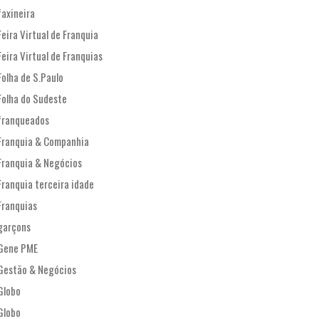
faxineira
Feira Virtual de Franquia
Feira Virtual de Franquias
Folha de S.Paulo
Folha do Sudeste
franqueados
Franquia & Companhia
Franquia & Negócios
Franquia terceira idade
Franquias
garçons
Gene PME
Gestão & Negócios
Globo
Globo