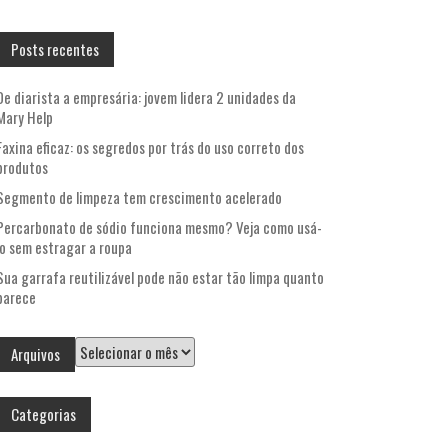
por:
Posts recentes
De diarista a empresária: jovem lidera 2 unidades da
Mary Help
Faxina eficaz: os segredos por trás do uso correto dos
produtos
Segmento de limpeza tem crescimento acelerado
Percarbonato de sódio funciona mesmo? Veja como usá-
lo sem estragar a roupa
Sua garrafa reutilizável pode não estar tão limpa quanto
parece
Arquivos
Arquivos
Categorias