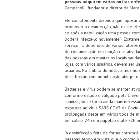
pessoas adquirem várias outras enf
Campanelli, fundador e diretor da Mary
Ele complementa dizendo que “apesar d
promover a desinfecção, não existe efei
se após a nebulização uma pessoa conta
poderá infectá-lo novamente”. Exatamen
serviço irá depender de vários fatores
de contaminação em função das atividad
das pessoas em manter os locais saudáve
lojas, com vários usuários, devem ser
usuários. No âmbito doméstico, mesmo 
desinfecção com nebulização atinge loc
Bactérias e vírus podem se manter ativo
conforme estudo divulgado pela Univer
sanitização se torna ainda mais necessá
expostas ao vírus SARS COV2 da Covid-
prolongada deste em vários tipos de mat
em cobre, 24h em papelão e até 72h em
“A desinfecção feita de forma correta é
pessoas, tendo em vista que o contágio