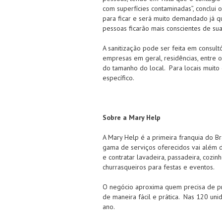
com superfícies contaminadas”, conclui 
para ficar e será muito demandado já q
pessoas ficarão mais conscientes de sua
A sanitização pode ser feita em consultó
empresas em geral, residências, entre 
do tamanho do local. Para locais muito
específico.
Sobre a Mary Help
A Mary Help é a primeira franquia do Bra
gama de serviços oferecidos vai além 
e contratar lavadeira, passadeira, cozin
churrasqueiros para festas e eventos.
O negócio aproxima quem precisa de pre
de maneira fácil e prática. Nas 120 uni
ano.