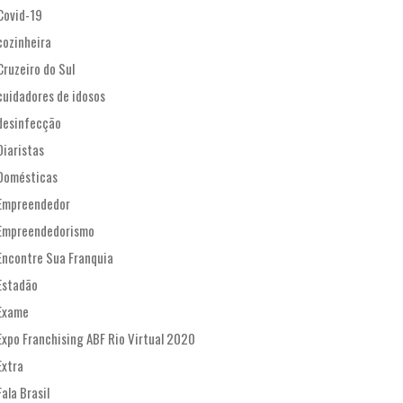
Covid-19
cozinheira
Cruzeiro do Sul
cuidadores de idosos
desinfecção
Diaristas
Domésticas
Empreendedor
Empreendedorismo
Encontre Sua Franquia
Estadão
Exame
Expo Franchising ABF Rio Virtual 2020
Extra
Fala Brasil