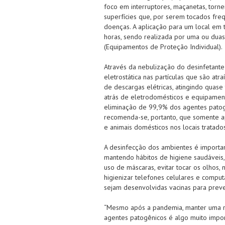
foco em interruptores, maçanetas, torne
superfícies que, por serem tocados fr
doenças. A aplicação para um local em
horas, sendo realizada por uma ou dua
(Equipamentos de Proteção Individual).
Através da nebulização do desinfetante
eletrostática nas partículas que são at
de descargas elétricas, atingindo quase
atrás de eletrodomésticos e equipament
eliminação de 99,9% dos agentes patog
recomenda-se, portanto, que somente a
e animais domésticos nos locais tratados
A desinfecção dos ambientes é importa
mantendo hábitos de higiene saudáveis,
uso de máscaras, evitar tocar os olhos, 
higienizar telefones celulares e comput
sejam desenvolvidas vacinas para preve
“Mesmo após a pandemia, manter uma rot
agentes patogênicos é algo muito import