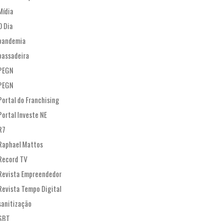
Mídia
O Dia
pandemia
passadeira
PEGN
PEGN
Portal do Franchising
Portal Investe NE
R7
Raphael Mattos
Record TV
Revista Empreendedor
Revista Tempo Digital
sanitização
SBT