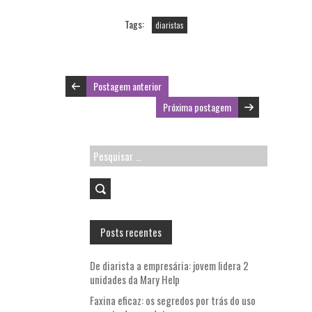
b
itt
ai
ts
Tags:
diaristas
o
er
l
A
o
p
k
p
Postagem anterior
Próxima postagem
Pesquisar
por:
Posts recentes
De diarista a empresária: jovem lidera 2
unidades da Mary Help
Faxina eficaz: os segredos por trás do uso