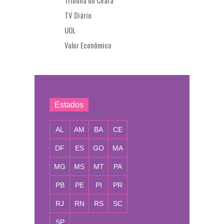
Tribuna do Ceará
TV Diário
UOL
Valor Econômico
Estados
AL
AM
BA
CE
DF
ES
GO
MA
MG
MS
MT
PA
PB
PE
PI
PR
RJ
RN
RS
SC
SP