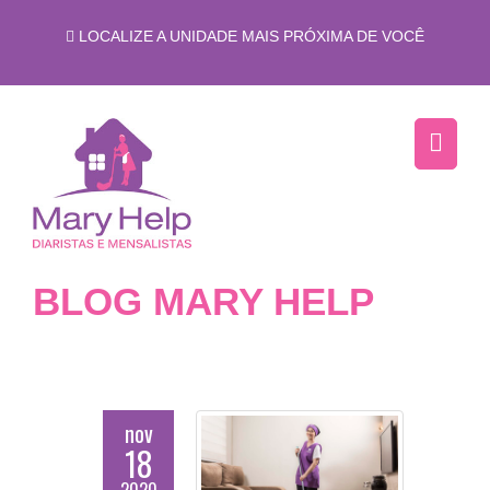
LOCALIZE A UNIDADE MAIS PRÓXIMA DE VOCÊ
BLOG MARY HELP
nov
18