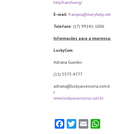
helpfranchising/
E-mail:
franquia@maryhelp.net
Telefone:
(17) 99141-1006
Informações para a imprensa:
LuckyCom
Adriana Guedes
(11) 5573-4777
adriana@luckyassessoria.com.b
r
www.luckyassessoria.com.br
Fa
T
E
W
ce
w
m
ha