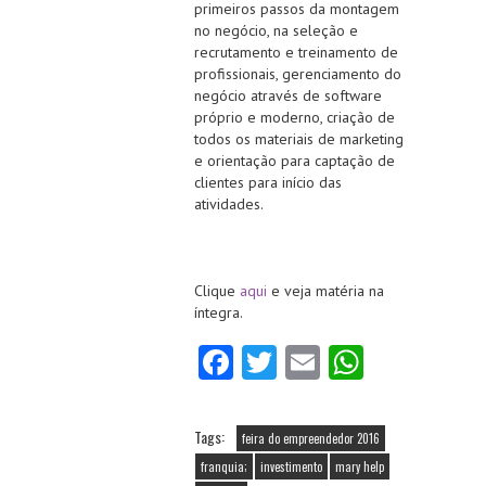
primeiros passos da montagem
no negócio, na seleção e
recrutamento e treinamento de
profissionais, gerenciamento do
negócio através de software
próprio e moderno, criação de
todos os materiais de marketing
e orientação para captação de
clientes para início das
atividades.
Clique
aqui
e veja matéria na
íntegra.
Fa
T
E
W
ce
w
m
ha
b
itt
ai
ts
Tags:
feira do empreendedor 2016
o
er
l
A
franquia;
investimento
mary help