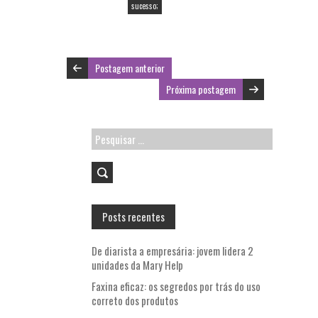
o
p
sucesso;
k
p
Postagem anterior
Próxima postagem
Pesquisar
por:
Posts recentes
De diarista a empresária: jovem lidera 2
unidades da Mary Help
Faxina eficaz: os segredos por trás do uso
correto dos produtos