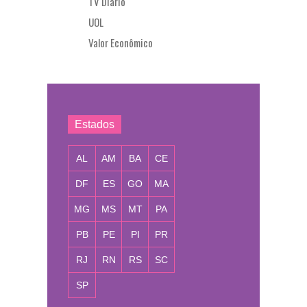
TV Diário
UOL
Valor Econômico
Estados
AL
AM
BA
CE
DF
ES
GO
MA
MG
MS
MT
PA
PB
PE
PI
PR
RJ
RN
RS
SC
SP