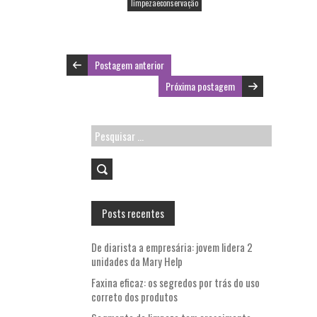
k
p
limpezaeconservação
Postagem anterior
Próxima postagem
Pesquisar
por:
Posts recentes
De diarista a empresária: jovem lidera 2
unidades da Mary Help
Faxina eficaz: os segredos por trás do uso
correto dos produtos