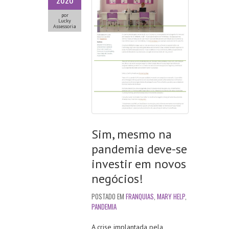
2020
por
Lucky
Assessoria
Sim, mesmo na
pandemia deve-se
investir em novos
negócios!
POSTADO EM
FRANQUIAS
,
MARY HELP
,
PANDEMIA
A crise implantada pela