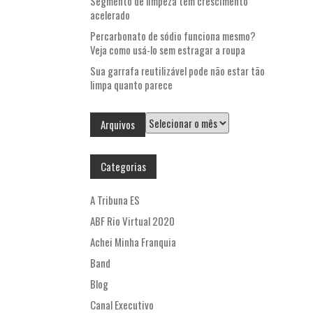
Segmento de limpeza tem crescimento
acelerado
Percarbonato de sódio funciona mesmo?
Veja como usá-lo sem estragar a roupa
Sua garrafa reutilizável pode não estar tão
limpa quanto parece
Arquivos
Arquivos
Categorias
A Tribuna ES
ABF Rio Virtual 2020
Achei Minha Franquia
Band
Blog
Canal Executivo