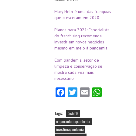
Mary Help é uma das franquias
que cresceram em 2020
Planos para 2021: Especialista
do franchising recomenda
investir em novos negócios
mesmo em meio à pandemia
Com pandemia, setor de
limpeza e conservação se
mostra cada vez mais
necessário
Fa
T
E
W
ce
w
m
ha
b
itt
ai
ts
Tags:
Covid-19
o
er
l
A
empreendernapandemia
o
p
investirnapandemia