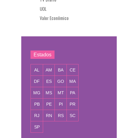
UOL
Valor Econômico
Estados
AL
AM
BA
CE
DF
ES
GO
MA
MG
MS
MT
PA
PB
PE
PI
PR
RJ
RN
RS
SC
SP