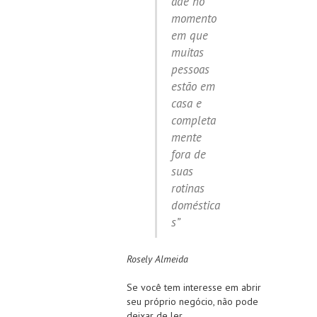
ade no
momento
em que
muitas
pessoas
estão em
casa e
completa
mente
fora de
suas
rotinas
doméstica
s”
Rosely Almeida
Se você tem interesse em abrir
seu próprio negócio, não pode
deixar de ler