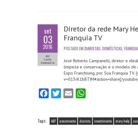
Diretor da rede Mary H
set
03
Franquia TV
2016
POSTADO EM
DIARISTAS
,
DOMÉSTICAS
,
FRANQUI
por
Lucky
José Roberto Campanelli, diretor e ide
Assessoria
limpeza e conservação e o modelo de n
Expo Franchising, por Sua Franquia TV.
v=013rK1b8TIM#action=share[/youtub
Fa
T
E
W
ce
w
m
ha
b
itt
ai
ts
o
er
l
A
Tags:
ABF
crescimento
diarista
investimento
mary help
suc
o
p