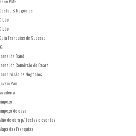
Gene PME
Gestão & Negócios
Globo
Globo
Guia Franquias de Sucesso
IG
Jornal da Band
Jornal do Comércio do Ceará
Jornal visão de Negócios
Jovem Pan
lavadeira
limpeza
limpeza de casa
Mão de obra p/ festas e eventos
Mapa das Franquias