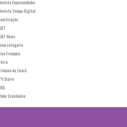
Revista Empreendedor
Revista Tempo Digital
sanitização
SBT
SBT News
Sem categoria
Sua Franquia
Terra
Tribuna do Ceará
TV Diário
UOL
Valor Econômico