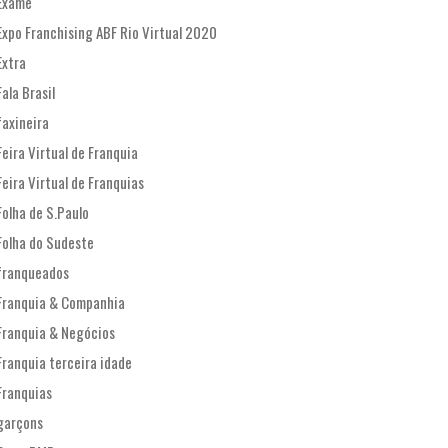
Exame
Expo Franchising ABF Rio Virtual 2020
Extra
Fala Brasil
faxineira
Feira Virtual de Franquia
Feira Virtual de Franquias
Folha de S.Paulo
Folha do Sudeste
franqueados
Franquia & Companhia
Franquia & Negócios
Franquia terceira idade
Franquias
garçons