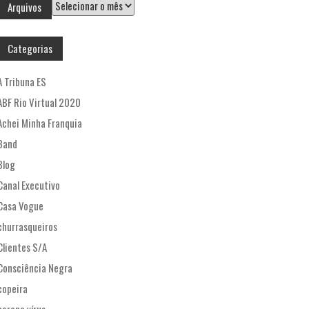
Arquivos
Arquivos
Categorias
A Tribuna ES
ABF Rio Virtual 2020
Achei Minha Franquia
Band
Blog
Canal Executivo
Casa Vogue
churrasqueiros
Clientes S/A
Consciência Negra
copeira