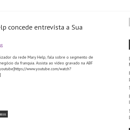
elp concede entrevista a Sua
AS
alizador da rede Mary Help, fala sobre o segmento de
egócio da franquia. Assista ao vídeo gravado na ABF
 [youtube]https://www.youtube.com/watch?
e]
esso;