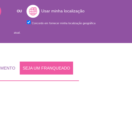
Usar minha localização
OU
Concordo em fornecer minha localização geográfica
atual.
IMENTO
SEJA UM FRANQUEADO