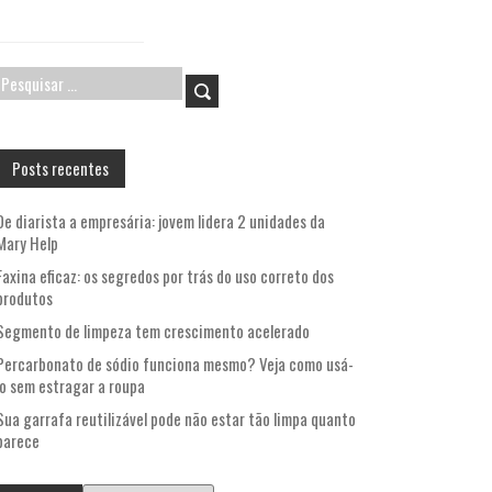
Pesquisar
por:
Posts recentes
De diarista a empresária: jovem lidera 2 unidades da
Mary Help
Faxina eficaz: os segredos por trás do uso correto dos
produtos
Segmento de limpeza tem crescimento acelerado
Percarbonato de sódio funciona mesmo? Veja como usá-
lo sem estragar a roupa
Sua garrafa reutilizável pode não estar tão limpa quanto
parece