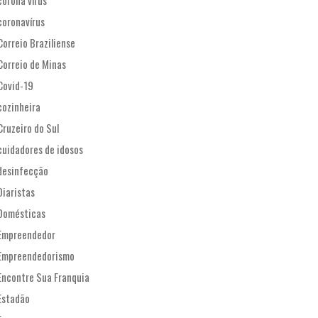
corona vírus
coronavírus
Correio Braziliense
Correio de Minas
Covid-19
cozinheira
Cruzeiro do Sul
cuidadores de idosos
desinfecção
Diaristas
Domésticas
Empreendedor
Empreendedorismo
Encontre Sua Franquia
Estadão