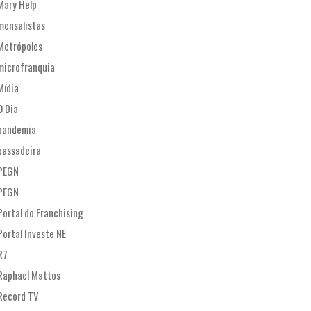
Mary Help
mensalistas
Metrópoles
microfranquia
Mídia
O Dia
pandemia
passadeira
PEGN
PEGN
Portal do Franchising
Portal Investe NE
R7
Raphael Mattos
Record TV