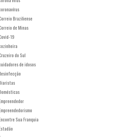
corona vírus
coronavírus
Correio Braziliense
Correio de Minas
Covid-19
cozinheira
Cruzeiro do Sul
cuidadores de idosos
desinfecção
Diaristas
Domésticas
Empreendedor
Empreendedorismo
Encontre Sua Franquia
Estadão