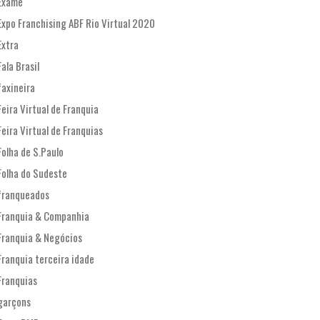
Exame
Expo Franchising ABF Rio Virtual 2020
Extra
Fala Brasil
faxineira
Feira Virtual de Franquia
Feira Virtual de Franquias
Folha de S.Paulo
Folha do Sudeste
franqueados
Franquia & Companhia
Franquia & Negócios
Franquia terceira idade
Franquias
garçons