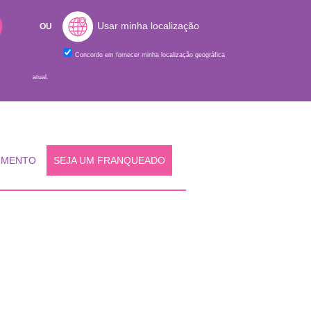
Usar minha localização
OU
Concordo em fornecer minha localização geográfica
atual.
IMENTO
SEJA UM FRANQUEADO