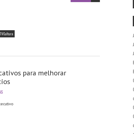
TVCultura
cativos para melhorar
ios
AS
ecutivo