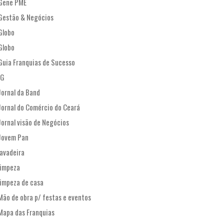
Gene PME
Gestão & Negócios
Globo
Globo
Guia Franquias de Sucesso
IG
Jornal da Band
Jornal do Comércio do Ceará
Jornal visão de Negócios
Jovem Pan
lavadeira
limpeza
limpeza de casa
Mão de obra p/ festas e eventos
Mapa das Franquias