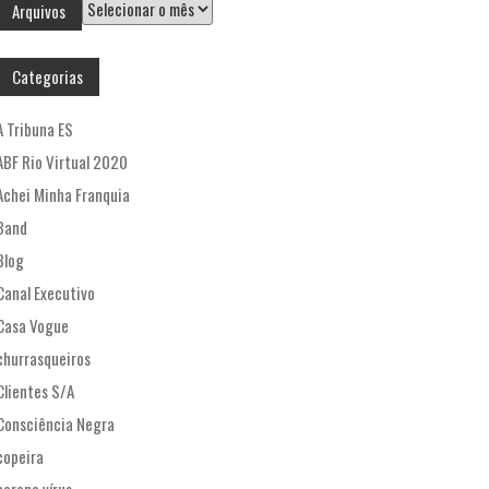
Arquivos
Arquivos
Categorias
A Tribuna ES
ABF Rio Virtual 2020
Achei Minha Franquia
Band
Blog
Canal Executivo
Casa Vogue
churrasqueiros
Clientes S/A
Consciência Negra
copeira