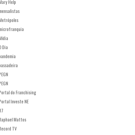
Mary Help
mensalistas
Metrópoles
microfranquia
Mídia
O Dia
pandemia
passadeira
PEGN
PEGN
Portal do Franchising
Portal Investe NE
R7
Raphael Mattos
Record TV