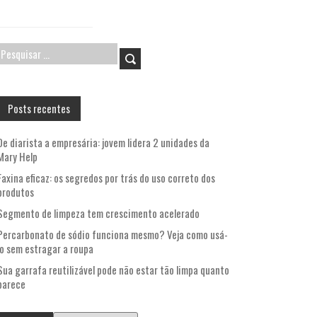
Pesquisar
por:
Posts recentes
De diarista a empresária: jovem lidera 2 unidades da
Mary Help
Faxina eficaz: os segredos por trás do uso correto dos
produtos
Segmento de limpeza tem crescimento acelerado
Percarbonato de sódio funciona mesmo? Veja como usá-
lo sem estragar a roupa
Sua garrafa reutilizável pode não estar tão limpa quanto
parece