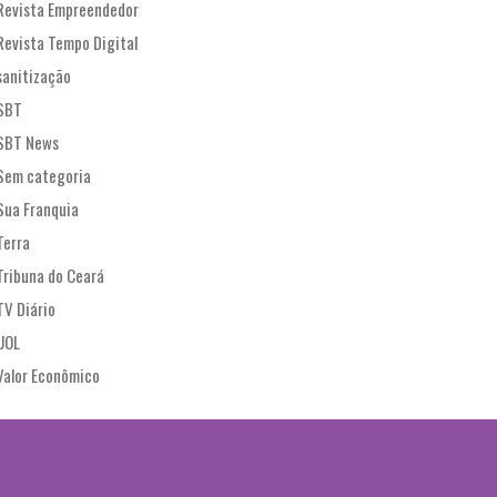
Revista Empreendedor
Revista Tempo Digital
sanitização
SBT
SBT News
Sem categoria
Sua Franquia
Terra
Tribuna do Ceará
TV Diário
UOL
Valor Econômico