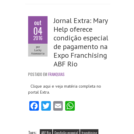
Jornal Extra: Mary
out
04
Help oferece
condição especial
2016
de pagamento na
por
Lucky
Expo Franchising
Assessoria
ABF Rio
POSTADO EM
FRANQUIAS
Clique aqui e veja matéria completa no
portal Extra.
Fa
T
E
W
ce
w
m
ha
b
itt
ai
ts
Tags:
ABF Rio
Condição especial
franchising