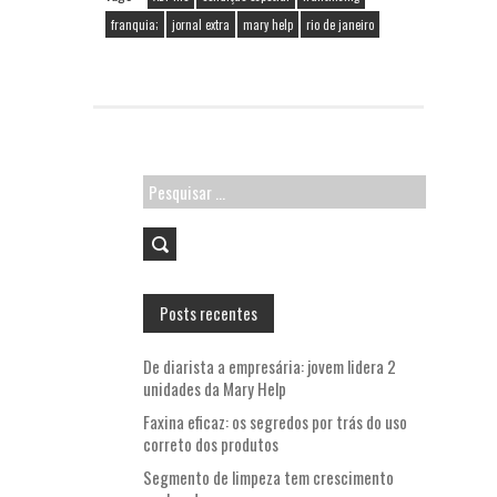
o
er
l
A
o
p
franquia;
jornal extra
mary help
rio de janeiro
k
p
Pesquisar
por:
Posts recentes
De diarista a empresária: jovem lidera 2
unidades da Mary Help
Faxina eficaz: os segredos por trás do uso
correto dos produtos
Segmento de limpeza tem crescimento