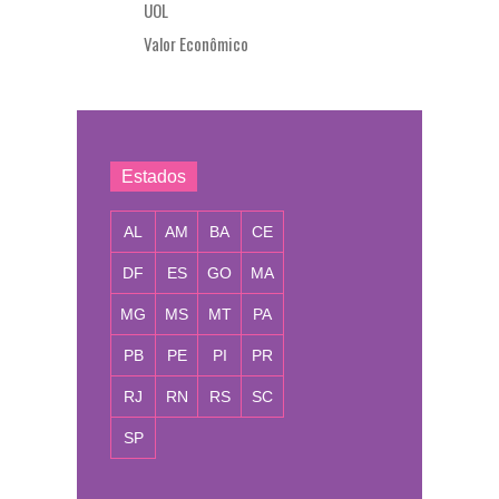
UOL
Valor Econômico
Estados
AL
AM
BA
CE
DF
ES
GO
MA
MG
MS
MT
PA
PB
PE
PI
PR
RJ
RN
RS
SC
SP