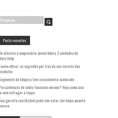
Pesquisar
por:
Posts recentes
De diarista a empresária: jovem lidera 2 unidades da
Mary Help
Faxina eficaz: os segredos por trás do uso correto dos
produtos
Segmento de limpeza tem crescimento acelerado
Percarbonato de sódio funciona mesmo? Veja como usá-
lo sem estragar a roupa
Sua garrafa reutilizável pode não estar tão limpa quanto
parece