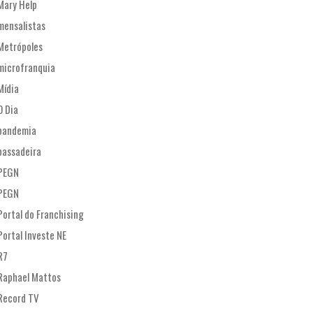
Mary Help
mensalistas
Metrópoles
microfranquia
Mídia
O Dia
pandemia
passadeira
PEGN
PEGN
Portal do Franchising
Portal Investe NE
R7
Raphael Mattos
Record TV