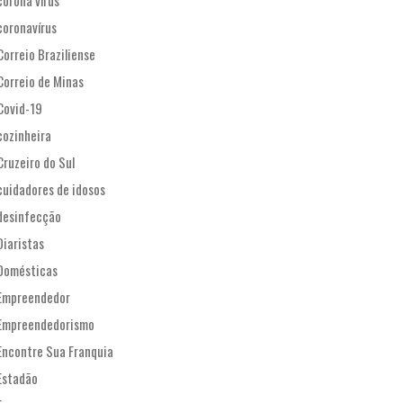
corona vírus
coronavírus
Correio Braziliense
Correio de Minas
Covid-19
cozinheira
Cruzeiro do Sul
cuidadores de idosos
desinfecção
Diaristas
Domésticas
Empreendedor
Empreendedorismo
Encontre Sua Franquia
Estadão