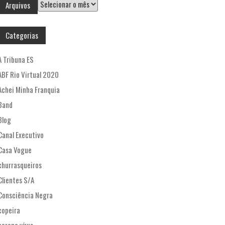
Arquivos
Arquivos
Categorias
A Tribuna ES
ABF Rio Virtual 2020
Achei Minha Franquia
Band
Blog
Canal Executivo
Casa Vogue
churrasqueiros
Clientes S/A
Consciência Negra
copeira