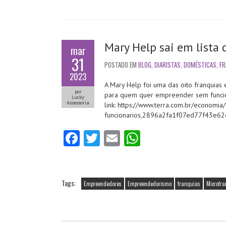
Mary Help sai em lista 
mar
31
POSTADO EM
BLOG
,
DIARISTAS
,
DOMÉSTICAS
,
FR
2023
A Mary Help foi uma das oito franquias 
por
para quem quer empreender sem funcion
Lucky
Assessoria
link: https://www.terra.com.br/economi
funcionarios,2896a2fa1f07ed77f43e
Fa
T
E
W
ce
w
m
ha
b
itt
ai
ts
o
er
l
A
Tags:
Empreendedores
Empreendedorismo
franquias
Microfr
o
p
k
p