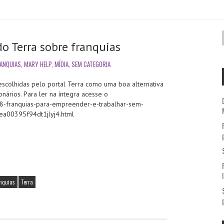
do Terra sobre franquias
ANQUIAS
,
MARY HELP
,
MÍDIA
,
SEM CATEGORIA
escolhidas pelo portal Terra como uma boa alternativa
ários. Para ler na íntegra acesse o
a/8-franquias-para-empreender-e-trabalhar-sem-
62ea00395f94dt1jlyj4.html
anquias
Terra