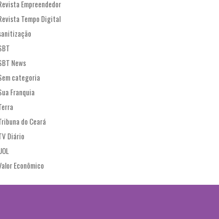
Revista Empreendedor
Revista Tempo Digital
sanitização
SBT
SBT News
Sem categoria
Sua Franquia
Terra
Tribuna do Ceará
TV Diário
UOL
Valor Econômico