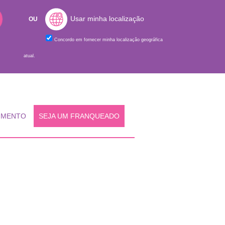
Usar minha localização
OU
Concordo em fornecer minha localização geográfica
atual.
IMENTO
SEJA UM FRANQUEADO