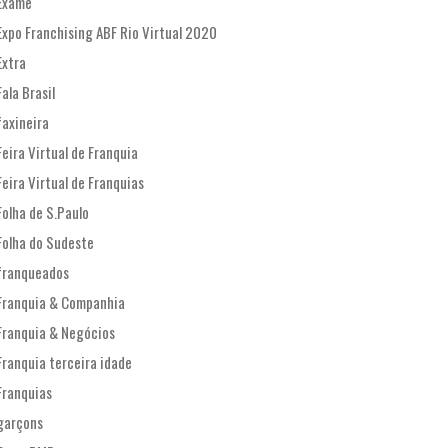
Exame
Expo Franchising ABF Rio Virtual 2020
Extra
Fala Brasil
faxineira
Feira Virtual de Franquia
Feira Virtual de Franquias
Folha de S.Paulo
Folha do Sudeste
franqueados
Franquia & Companhia
Franquia & Negócios
Franquia terceira idade
Franquias
garçons