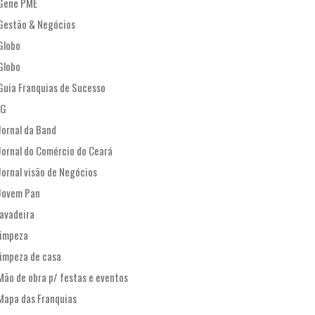
Gene PME
Gestão & Negócios
Globo
Globo
Guia Franquias de Sucesso
IG
Jornal da Band
Jornal do Comércio do Ceará
Jornal visão de Negócios
Jovem Pan
lavadeira
limpeza
limpeza de casa
Mão de obra p/ festas e eventos
Mapa das Franquias