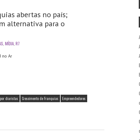
uias abertas no país;
 alternativa para o
AS
,
MÍDIA
,
R7
no Ar
por diaristas
Crescimento de Franquias
Empreendedores