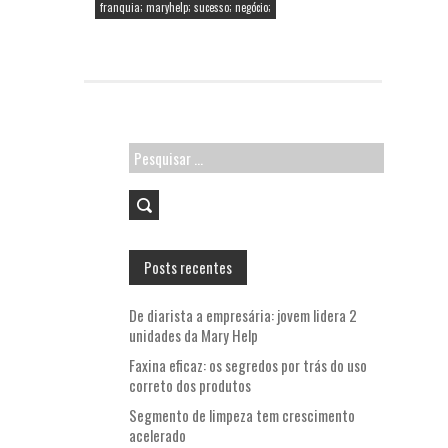
o
p
franquia; maryhelp; sucesso; negócio;
k
p
Pesquisar
por:
Posts recentes
De diarista a empresária: jovem lidera 2
unidades da Mary Help
Faxina eficaz: os segredos por trás do uso
correto dos produtos
Segmento de limpeza tem crescimento
acelerado