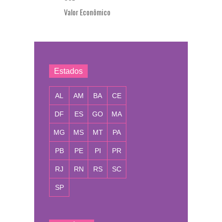
Valor Econômico
Estados
AL
AM
BA
CE
DF
ES
GO
MA
MG
MS
MT
PA
PB
PE
PI
PR
RJ
RN
RS
SC
SP