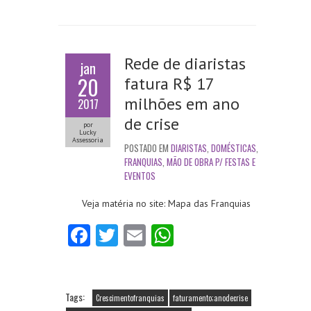
Rede de diaristas
jan
20
fatura R$ 17
milhões em ano
2017
de crise
por
Lucky
Assessoria
POSTADO EM
DIARISTAS
,
DOMÉSTICAS
,
FRANQUIAS
,
MÃO DE OBRA P/ FESTAS E
EVENTOS
Veja matéria no site: Mapa das Franquias
Fa
T
E
W
ce
w
m
ha
b
itt
ai
ts
o
er
l
A
Tags:
Crescimentofranquias
faturamento;anodecrise