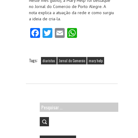
Neste mês (julho), a Mary Help foi destaque
no Jornal do Comercio de Porto Alegre. A
nota explica a atuação da rede e como surgiu
a ideia de cria-la.
Fa
T
E
W
ce
w
m
ha
b
itt
ai
ts
o
er
l
A
Tags:
diaristas
Jornal do Comercio
mary help
o
p
k
p
Pesquisar
por: