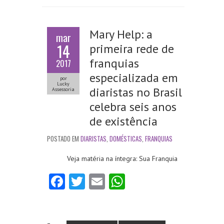
Mary Help: a
mar
14
primeira rede de
franquias
2017
especializada em
por
Lucky
diaristas no Brasil
Assessoria
celebra seis anos
de existência
POSTADO EM
DIARISTAS
,
DOMÉSTICAS
,
FRANQUIAS
Veja matéria na íntegra: Sua Franquia
Fa
T
E
W
ce
w
m
ha
b
itt
ai
ts