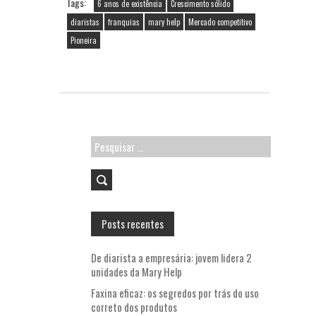
o
er
l
A
Tags:
6 anos de existência
Crescimento sólido
o
p
diaristas
franquias
mary help
Mercado competitivo
Pioneira
k
p
Pesquisar
por:
Posts recentes
De diarista a empresária: jovem lidera 2
unidades da Mary Help
Faxina eficaz: os segredos por trás do uso
correto dos produtos