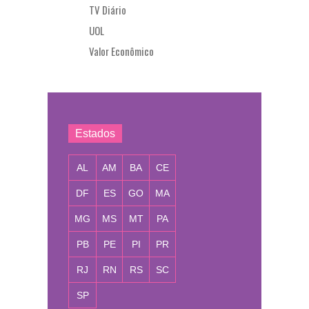
TV Diário
UOL
Valor Econômico
Estados
AL
AM
BA
CE
DF
ES
GO
MA
MG
MS
MT
PA
PB
PE
PI
PR
RJ
RN
RS
SC
SP