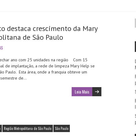
 destaca crescimento da Mary
litana de São Paulo
AS
a fechar ano com 25 unidades na região Com 15
al de implantação, a rede de limpeza Mary Help se
ão Paulo. Esta área, onde a franquia obteve um
o semestre de…
Leia Mais
o
Região Metropolitana de São Paulo
São Paulo