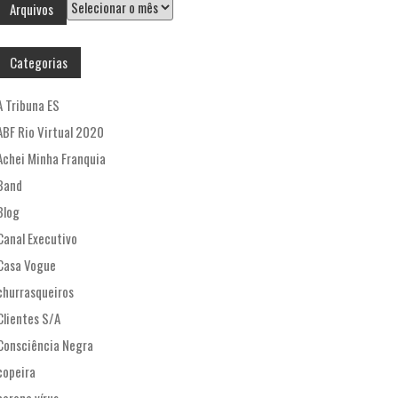
Arquivos
Arquivos
Categorias
A Tribuna ES
ABF Rio Virtual 2020
Achei Minha Franquia
Band
Blog
Canal Executivo
Casa Vogue
churrasqueiros
Clientes S/A
Consciência Negra
copeira