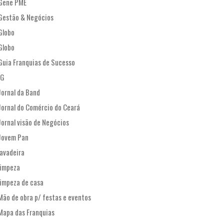
Gene PME
Gestão & Negócios
Globo
Globo
Guia Franquias de Sucesso
IG
Jornal da Band
Jornal do Comércio do Ceará
Jornal visão de Negócios
Jovem Pan
lavadeira
limpeza
limpeza de casa
Mão de obra p/ festas e eventos
Mapa das Franquias