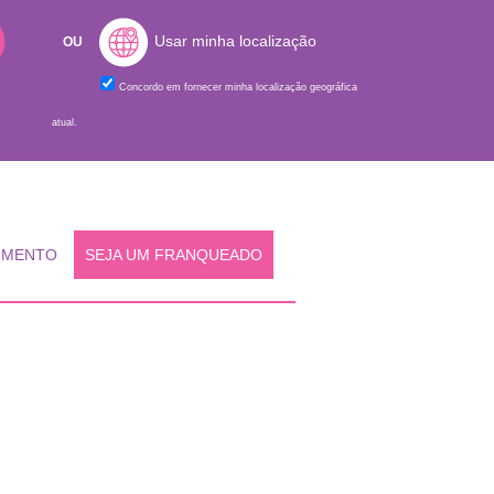
Usar minha localização
OU
Concordo em fornecer minha localização geográfica
atual.
IMENTO
SEJA UM FRANQUEADO