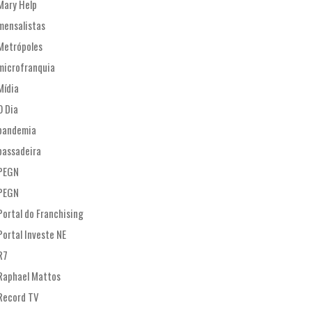
Mary Help
mensalistas
Metrópoles
microfranquia
Mídia
O Dia
pandemia
passadeira
PEGN
PEGN
Portal do Franchising
Portal Investe NE
R7
Raphael Mattos
Record TV