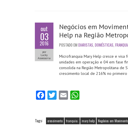
Negócios em Movimento
out
03
Help na Região Metropo
2016
POSTADO EM
DIARISTAS
,
DOMÉSTICAS
,
FRANQUI
por
Lucky
Microfranquia Mary Help cresce e vis
Assessoria
unidades em operação e 04 em fase fin
consolida na Região Metropolitana de S
crescimento local de 216% no primeir
Fa
T
E
W
ce
w
m
ha
b
itt
ai
ts
o
er
l
A
Tags:
crescimento
franquia;
mary help
Negócios em Moviment