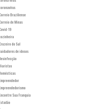
corona vírus
coronavírus
Correio Braziliense
Correio de Minas
Covid-19
cozinheira
Cruzeiro do Sul
cuidadores de idosos
desinfecção
Diaristas
Domésticas
Empreendedor
Empreendedorismo
Encontre Sua Franquia
Estadão