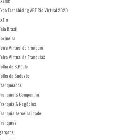
Exame
Expo Franchising ABF Rio Virtual 2020
Extra
Fala Brasil
faxineira
Feira Virtual de Franquia
Feira Virtual de Franquias
Folha de S.Paulo
Folha do Sudeste
franqueados
Franquia & Companhia
Franquia & Negócios
Franquia terceira idade
Franquias
garçons