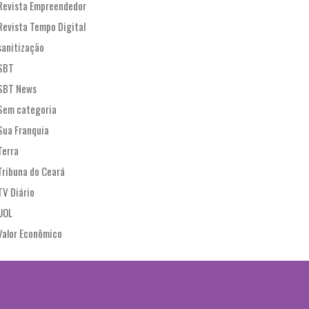
Revista Empreendedor
Revista Tempo Digital
sanitização
SBT
SBT News
Sem categoria
Sua Franquia
Terra
Tribuna do Ceará
TV Diário
UOL
Valor Econômico