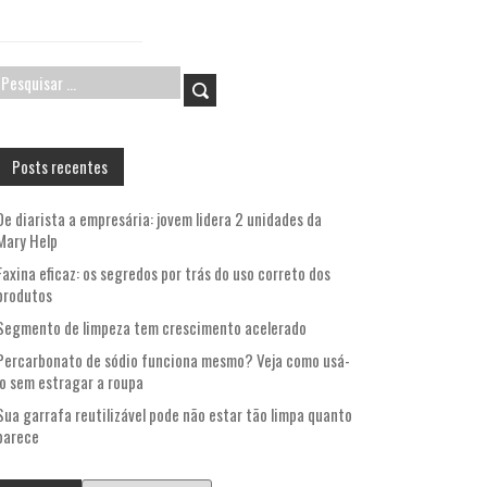
Pesquisar
por:
Posts recentes
De diarista a empresária: jovem lidera 2 unidades da
Mary Help
Faxina eficaz: os segredos por trás do uso correto dos
produtos
Segmento de limpeza tem crescimento acelerado
Percarbonato de sódio funciona mesmo? Veja como usá-
lo sem estragar a roupa
Sua garrafa reutilizável pode não estar tão limpa quanto
parece