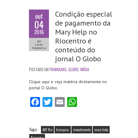
Condição especial
out
04
de pagamento da
Mary Help no
2016
Riocentro é
por
Lucky
conteúdo do
Assessoria
jornal O Globo
POSTADO EM
FRANQUIAS
,
GLOBO
,
MÍDIA
Clique aqui e veja matéria diretamente no
portal O Globo.
Fa
T
E
W
ce
w
m
ha
b
itt
ai
ts
o
er
l
A
Tags:
ABF Rio
franquia;
investimento
mary help
Riocentro