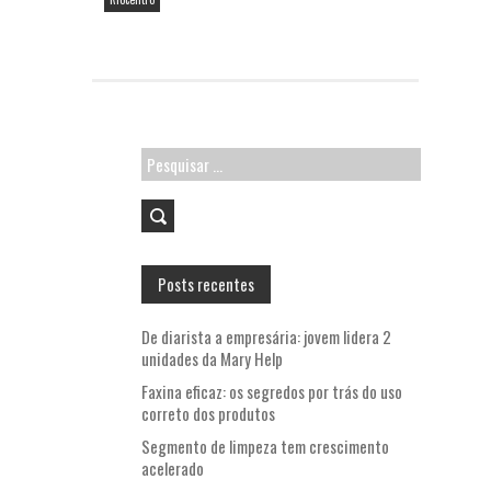
o
p
k
p
Pesquisar
por:
Posts recentes
De diarista a empresária: jovem lidera 2
unidades da Mary Help
Faxina eficaz: os segredos por trás do uso
correto dos produtos
Segmento de limpeza tem crescimento
acelerado