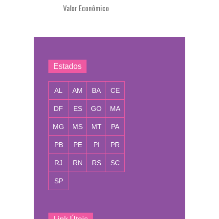
Valor Econômico
Estados
AL
AM
BA
CE
DF
ES
GO
MA
MG
MS
MT
PA
PB
PE
PI
PR
RJ
RN
RS
SC
SP