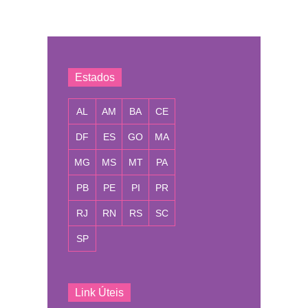
Estados
AL
AM
BA
CE
DF
ES
GO
MA
MG
MS
MT
PA
PB
PE
PI
PR
RJ
RN
RS
SC
SP
Link Úteis