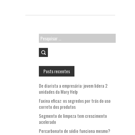
k
p
Pesquisar
por:
Posts recentes
De diarista a empresária: jovem lidera 2
unidades da Mary Help
Faxina eficaz: os segredos por trás do uso
correto dos produtos
Segmento de limpeza tem crescimento
acelerado
Percarbonato de sódio funciona mesmo?