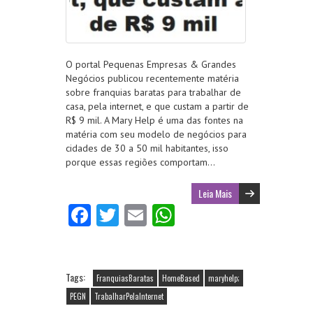
O portal Pequenas Empresas & Grandes
Negócios publicou recentemente matéria
sobre franquias baratas para trabalhar de
casa, pela internet, e que custam a partir de
R$ 9 mil. A Mary Help é uma das fontes na
matéria com seu modelo de negócios para
cidades de 30 a 50 mil habitantes, isso
porque essas regiões comportam…
Leia Mais
Fa
T
E
W
ce
w
m
ha
b
itt
ai
ts
o
er
l
A
Tags:
FranquiasBaratas
HomeBased
maryhelp;
o
p
PEGN
TrabalharPelaInternet