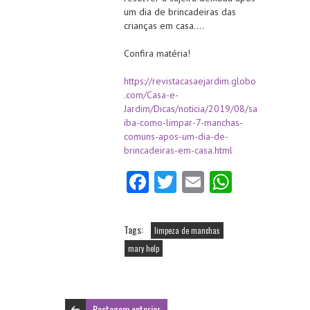
um dia de brincadeiras das
crianças em casa….
Confira matéria!
https://revistacasaejardim.globo
.com/Casa-e-
Jardim/Dicas/noticia/2019/08/sa
iba-como-limpar-7-manchas-
comuns-apos-um-dia-de-
brincadeiras-em-casa.html
Fa
T
E
W
ce
w
m
ha
b
itt
ai
ts
Tags:
limpeza de manchas
o
er
l
A
mary help
o
p
k
p
Postagem anterior