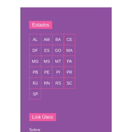
Estados
AL
AM
BA
CE
DF
ES
GO
MA
MG
MS
MT
PA
PB
PE
PI
PR
RJ
RN
RS
SC
SP
Link Úteis
Sobre