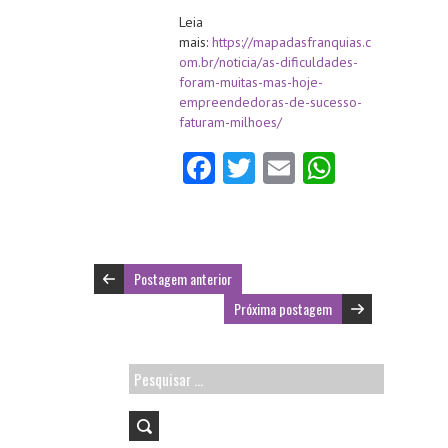
Leia
mais:
https://mapadasfranquias.c
om.br/noticia/as-dificuldades-
foram-muitas-mas-hoje-
empreendedoras-de-sucesso-
faturam-milhoes/
Fa
T
E
W
ce
w
m
ha
b
itt
ai
ts
o
er
l
A
Postagem anterior
o
p
Próxima postagem
k
p
Pesquisar
por: