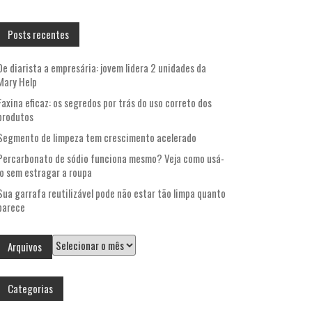
por:
Posts recentes
De diarista a empresária: jovem lidera 2 unidades da
Mary Help
Faxina eficaz: os segredos por trás do uso correto dos
produtos
Segmento de limpeza tem crescimento acelerado
Percarbonato de sódio funciona mesmo? Veja como usá-
lo sem estragar a roupa
Sua garrafa reutilizável pode não estar tão limpa quanto
parece
Arquivos
Arquivos
Categorias