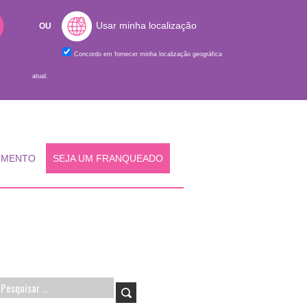
Usar minha localização
OU
Concordo em fornecer minha localização geográfica
atual.
IMENTO
SEJA UM FRANQUEADO
Pesquisar