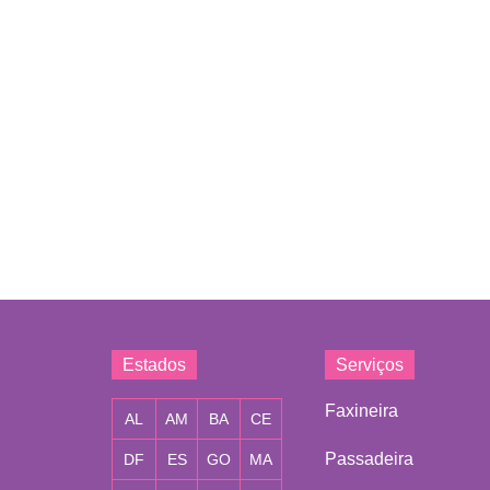
Estados
Serviços
Faxineira
AL
AM
BA
CE
Passadeira
DF
ES
GO
MA