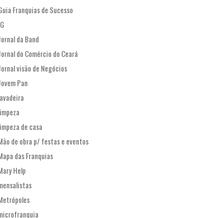
Guia Franquias de Sucesso
IG
Jornal da Band
Jornal do Comércio do Ceará
Jornal visão de Negócios
Jovem Pan
lavadeira
limpeza
limpeza de casa
Mão de obra p/ festas e eventos
Mapa das Franquias
Mary Help
mensalistas
Metrópoles
microfranquia