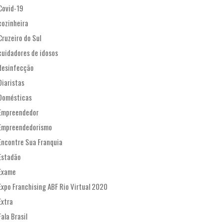
Covid-19
cozinheira
Cruzeiro do Sul
cuidadores de idosos
desinfecção
Diaristas
Domésticas
Empreendedor
Empreendedorismo
Encontre Sua Franquia
Estadão
Exame
Expo Franchising ABF Rio Virtual 2020
Extra
Fala Brasil