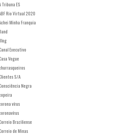
A Tribuna ES
ABF Rio Virtual 2020
Achei Minha Franquia
Band
Blog
Canal Executivo
Casa Vogue
churrasqueiros
Clientes S/A
Consciência Negra
copeira
corona vírus
coronavírus
Correio Braziliense
Correio de Minas