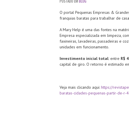
POSTADO EM
BLOG
O portal Pequenas Empresas & Grandes
franquias baratas para trabalhar de casa,
A Mary Help é uma das fontes na maté
Empresa especializada em limpeza, com
faxineiras, lavadeiras, passadeiras e c
unidades em funcionamento.
Investimento inicial total:
entre
R$ 4
capital de giro. O retorno é estimado 
Veja mais clicando aqui:
https://revista
baratas-cidades-pequenas-partir-de-r-4