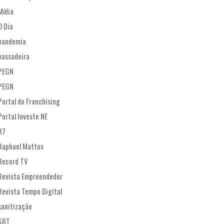
Mídia
O Dia
pandemia
passadeira
PEGN
PEGN
Portal do Franchising
Portal Investe NE
R7
Raphael Mattos
Record TV
Revista Empreendedor
Revista Tempo Digital
sanitização
SBT