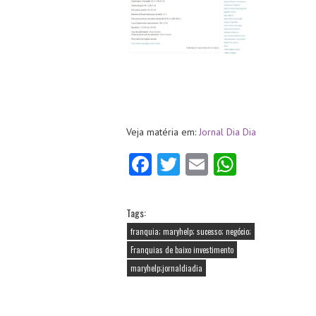
Veja matéria em:
Jornal Dia Dia
Fa
T
E
W
ce
w
m
ha
b
itt
ai
ts
Tags:
o
er
l
A
franquia; maryhelp; sucesso; negócio;
o
p
Franquias de baixo investimento
maryhelp;jornaldiadia
k
p