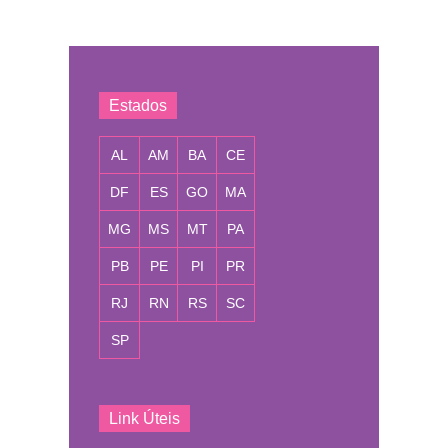
Estados
AL
AM
BA
CE
DF
ES
GO
MA
MG
MS
MT
PA
PB
PE
PI
PR
RJ
RN
RS
SC
SP
Link Úteis