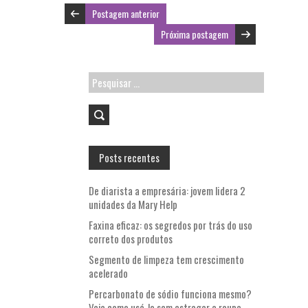
Postagem anterior
Próxima postagem
Pesquisar
por:
Posts recentes
De diarista a empresária: jovem lidera 2
unidades da Mary Help
Faxina eficaz: os segredos por trás do uso
correto dos produtos
Segmento de limpeza tem crescimento
acelerado
Percarbonato de sódio funciona mesmo?
Veja como usá-lo sem estragar a roupa