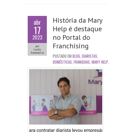
História da Mary
abr
17
Help é destaque
no Portal do
2023
Franchising
por
Lucky
Assessoria
POSTADO EM
BLOG
,
DIARISTAS
,
DOMÉSTICAS
,
FRANQUIAS
,
MARY HELP
,