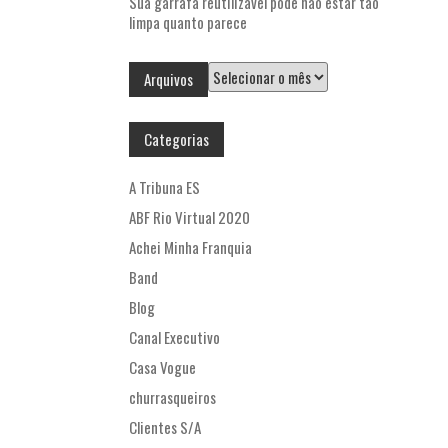
Sua garrafa reutilizável pode não estar tão
limpa quanto parece
Arquivos
Arquivos
Categorias
A Tribuna ES
ABF Rio Virtual 2020
Achei Minha Franquia
Band
Blog
Canal Executivo
Casa Vogue
churrasqueiros
Clientes S/A