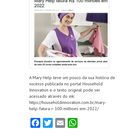
A Mary Help teve um pouco da sua história de
sucesso publicada no portal Household
Innovation e o texto original pode ser
acessado através do ink:
https://householdinnovation.com.br/mary-
help-fatura-r-100-milhoes-em-2022/
Fa
T
E
W
ce
w
m
ha