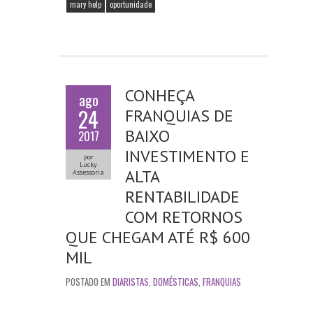
mary help
oportunidade
k
p
CONHEÇA
ago
24
FRANQUIAS DE
BAIXO
2017
INVESTIMENTO E
por
Lucky
ALTA
Assessoria
RENTABILIDADE
COM RETORNOS
QUE CHEGAM ATÉ R$ 600
MIL
POSTADO EM
DIARISTAS
,
DOMÉSTICAS
,
FRANQUIAS