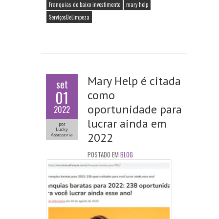
o
p
Franquias de baixo investimento
mary help
ServiçosDeLimpeza
k
p
Mary Help é citada
set
01
como
oportunidade para
2022
lucrar ainda em
por
Lucky
2022
Assessoria
POSTADO EM
BLOG