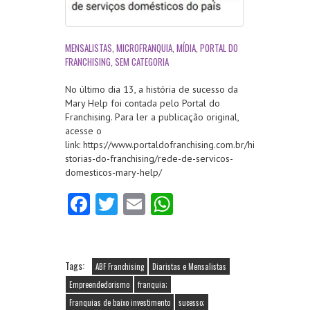
MENSALISTAS
,
MICROFRANQUIA
,
MÍDIA
,
PORTAL DO
FRANCHISING
,
SEM CATEGORIA
No último dia 13, a história de sucesso da
Mary Help foi contada pelo Portal do
Franchising. Para ler a publicação original,
acesse o
link: https://www.portaldofranchising.com.br/hi
storias-do-franchising/rede-de-servicos-
domesticos-mary-help/
Fa
T
E
W
ce
w
m
ha
b
itt
ai
ts
o
er
l
A
Tags:
ABF Franchising
Diaristas e Mensalistas
o
p
Empreendedorismo
franquia;
Franquias de baixo investimento
sucesso;