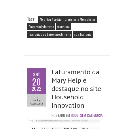
ce
w
m
ha
b
itt
ai
ts
o
er
l
A
Tags:
Abra Seu Negócio
Diaristas e Mensalistas
o
p
Empreendedorismo
franquia;
Franquias de baixo investimento
sua franquia
k
p
Faturamento da
set
20
Mary Help é
destaque no site
2022
Household
por
Lucky
Innovation
Assessoria
POSTADO EM
BLOG
,
SEM CATEGORIA