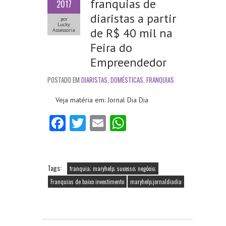
franquias de
2017
diaristas a partir
por
Lucky
de R$ 40 mil na
Assessoria
Feira do
Empreendedor
POSTADO EM
DIARISTAS
,
DOMÉSTICAS
,
FRANQUIAS
Veja matéria em: Jornal Dia Dia
Fa
T
E
W
ce
w
m
ha
b
itt
ai
ts
o
er
l
A
Tags:
franquia; maryhelp; sucesso; negócio;
o
p
Franquias de baixo investimento
maryhelp;jornaldiadia
k
p