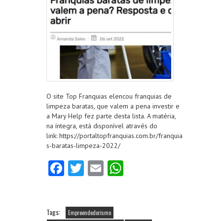
O site Top Franquias elencou franquias de
limpeza baratas, que valem a pena investir e
a Mary Help fez parte desta lista. A matéria,
na íntegra, está disponível através do
link: https://portaltopfranquias.com.br/franquia
s-baratas-limpeza-2022/
Fa
T
E
W
ce
w
m
ha
b
itt
ai
ts
o
er
l
A
Tags:
Empreendedorismo