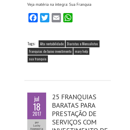
Veja matéria na íntegra: Sua Franquia
Fa
T
E
W
ce
w
m
ha
b
itt
ai
ts
o
er
l
A
Tags:
Alta rentabilidade
Diaristas e Mensalistas
o
p
Franquias de baixo investimento
mary help
sua franquia
k
p
25 FRANQUIAS
jul
18
BARATAS PARA
PRESTAÇÃO DE
2017
SERVIÇOS COM
por
Lucky
Assessoria