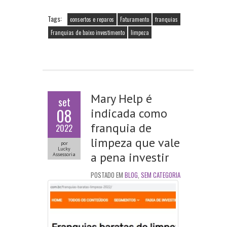
b
itt
ai
ts
o
er
l
A
Tags:
consertos e reparos
Faturamento
franquias
o
p
Franquias de baixo investimento
limpeza
k
p
Mary Help é
set
08
indicada como
franquia de
2022
limpeza que vale
por
Lucky
a pena investir
Assessoria
POSTADO EM
BLOG
,
SEM CATEGORIA