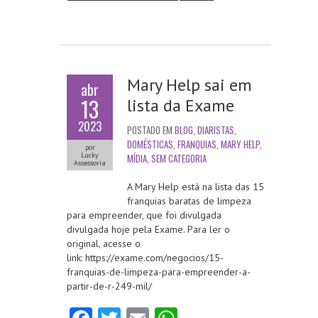
k
p
Mary Help sai em
abr
13
lista da Exame
2023
POSTADO EM
BLOG
,
DIARISTAS
,
DOMÉSTICAS
,
FRANQUIAS
,
MARY HELP
,
por
Lucky
MÍDIA
,
SEM CATEGORIA
Assessoria
A Mary Help está na lista das 15
franquias baratas de limpeza
para empreender, que foi divulgada
divulgada hoje pela Exame. Para ler o
original, acesse o
link: https://exame.com/negocios/15-
franquias-de-limpeza-para-empreender-a-
partir-de-r-249-mil/