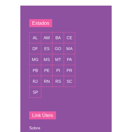
Estados
AL
AM
BA
CE
DF
ES
GO
MA
MG
MS
MT
PA
PB
PE
PI
PR
RJ
RN
RS
SC
SP
Link Úteis
Sobre