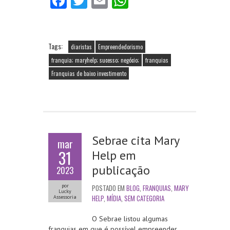
Fa
T
E
W
ce
w
m
ha
b
itt
ai
ts
o
er
l
A
Tags:
diaristas
Empreendedorismo
o
p
franquia; maryhelp; sucesso; negócio;
franquias
Franquias de baixo investimento
k
p
Sebrae cita Mary
mar
31
Help em
publicação
2023
por
POSTADO EM
BLOG
,
FRANQUIAS
,
MARY
Lucky
HELP
,
MÍDIA
,
SEM CATEGORIA
Assessoria
O Sebrae listou algumas
franquias em que é possível empreender