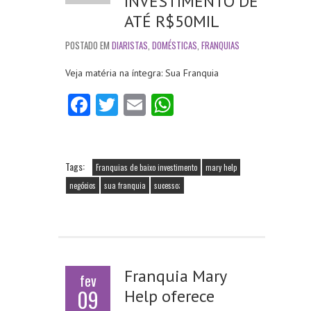
INVESTIMENTO DE
ATÉ R$50MIL
POSTADO EM
DIARISTAS
,
DOMÉSTICAS
,
FRANQUIAS
Veja matéria na íntegra: Sua Franquia
Fa
T
E
W
ce
w
m
ha
b
itt
ai
ts
o
er
l
A
Tags:
Franquias de baixo investimento
mary help
o
p
negócios
sua franquia
sucesso;
k
p
Franquia Mary
fev
09
Help oferece