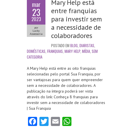
Mary Help está
mar
23
entre franquias
para investir sem
2023
a necessidade de
por
Lucky
colaboradores
Assessoria
POSTADO EM
BLOG
,
DIARISTAS
,
DOMÉSTICAS
,
FRANQUIAS
,
MARY HELP
,
MÍDIA
,
SEM
CATEGORIA
A Mary Help está entre as oito franquias
selecionadas pelo portal Sua Franquia, por
ser vantajosas para quem quer empreender
sem a necessidade de colaboradores. A
publicação na íntegra poderá ser vista
através do link: Conheça 8 franquias para
investir sem a necessidade de colaboradores
| Sua Franquia
Fa
T
E
W