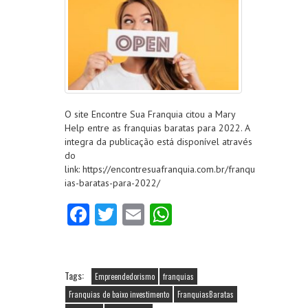
O site Encontre Sua Franquia citou a Mary
Help entre as franquias baratas para 2022. A
integra da publicação está disponível através
do
link: https://encontresuafranquia.com.br/franqu
ias-baratas-para-2022/
Fa
T
E
W
ce
w
m
ha
b
itt
ai
ts
o
er
l
A
Tags:
Empreendedorismo
franquias
o
p
Franquias de baixo investimento
FranquiasBaratas