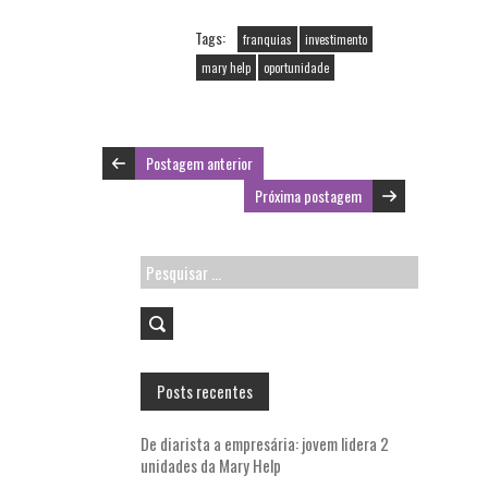
b
itt
ai
ts
Tags:
franquias
investimento
o
er
l
A
mary help
oportunidade
o
p
k
p
Postagem anterior
Próxima postagem
Pesquisar
por:
Posts recentes
De diarista a empresária: jovem lidera 2
unidades da Mary Help