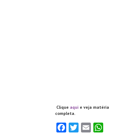
Clique
aqui
e veja matéria
completa.
Fa
T
E
W
ce
w
m
ha