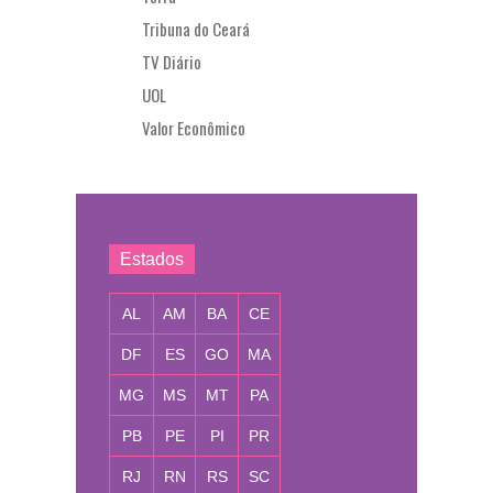
Tribuna do Ceará
TV Diário
UOL
Valor Econômico
Estados
AL
AM
BA
CE
DF
ES
GO
MA
MG
MS
MT
PA
PB
PE
PI
PR
RJ
RN
RS
SC