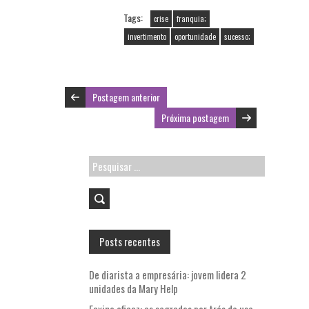
b
itt
ai
ts
Tags:
crise
franquia;
o
er
l
A
invertimento
oportunidade
sucesso;
o
p
k
p
Postagem anterior
Próxima postagem
Pesquisar
por:
Posts recentes
De diarista a empresária: jovem lidera 2
unidades da Mary Help