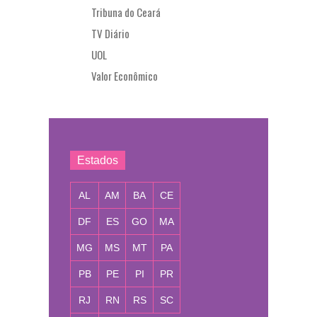
Tribuna do Ceará
TV Diário
UOL
Valor Econômico
Estados
AL
AM
BA
CE
DF
ES
GO
MA
MG
MS
MT
PA
PB
PE
PI
PR
RJ
RN
RS
SC