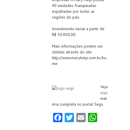
40 unidades franqueadas
espalhadas por todas as
regiões do país.
Investimento inicial a partir de
R$ 30.000,00.
Mais informações podem ser
obtidas através do site
http://www.maryhelp.com.br/ho
me
Veja
aqui
mat
éria completa no portal Segs.
Fa
T
E
W
ce
w
m
ha