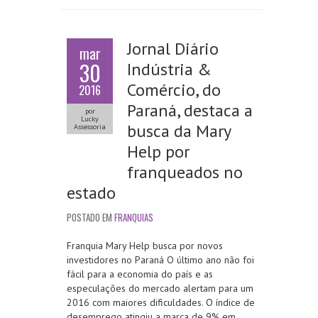
Jornal Diário
mar
30
Indústria &
Comércio, do
2016
Paraná, destaca a
por
Lucky
busca da Mary
Assessoria
Help por
franqueados no
estado
POSTADO EM
FRANQUIAS
Franquia Mary Help busca por novos
investidores no Paraná O último ano não foi
fácil para a economia do país e as
especulações do mercado alertam para um
2016 com maiores dificuldades. O índice de
desemprego atingiu a marca de 9% em