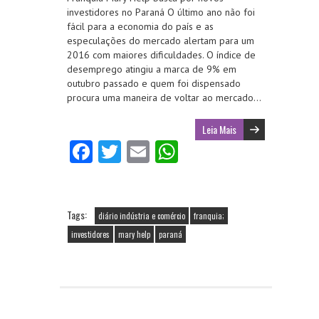
investidores no Paraná O último ano não foi
fácil para a economia do país e as
especulações do mercado alertam para um
2016 com maiores dificuldades. O índice de
desemprego atingiu a marca de 9% em
outubro passado e quem foi dispensado
procura uma maneira de voltar ao mercado…
Leia Mais
Fa
T
E
W
ce
w
m
ha
b
itt
ai
ts
o
er
l
A
Tags:
diário indústria e comércio
franquia;
o
p
investidores
mary help
paraná
k
p