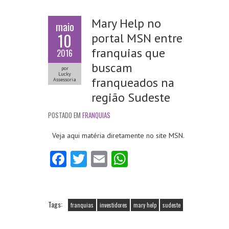
Mary Help no
maio
10
portal MSN entre
franquias que
2016
buscam
por
Lucky
franqueados na
Assessoria
região Sudeste
POSTADO EM
FRANQUIAS
Veja aqui matéria diretamente no site MSN.
Fa
T
E
W
ce
w
m
ha
b
itt
ai
ts
o
er
l
A
Tags:
franquias
investidores
mary help
sudeste
o
p