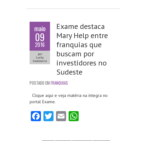
k
p
Exame destaca
maio
09
Mary Help entre
franquias que
2016
buscam por
por
Lucky
investidores no
Assessoria
Sudeste
POSTADO EM
FRANQUIAS
Clique aqui e veja matéria na íntegra no
portal Exame.
Fa
T
E
W
ce
w
m
ha
b
itt
ai
ts