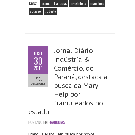
o
er
l
A
Tags:
exame
franquia;
investidores
mary help
o
p
sucesso;
sudeste
k
p
Jornal Diário
mar
30
Indústria &
Comércio, do
2016
Paraná, destaca a
por
Lucky
busca da Mary
Assessoria
Help por
franqueados no
estado
POSTADO EM
FRANQUIAS
Franquia Mary Help busca por novos