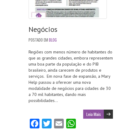
Negócios
POSTADO EM
BLOG
Regiões com menos número de habitantes do
que as grandes cidades, embora representem
uma boa parte da população e do PIB
brasileiro, ainda carecem de produtos e
serviços. Em nova fase de expansão, a Mary
Help passou a oferecer uma nova
modalidade de negócios para cidades de 30
a 70 mil habitantes, dando mais
possibilidades…
Leia Mais
Fa
T
E
W
ce
w
m
ha