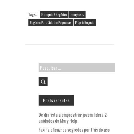
b
itt
ai
ts
o
er
l
A
Tags:
Franquia&Negócios
maryhelp;
o
p
NegóciosParaCidadesPequenas
PróprioNegócio
k
p
Pesquisar
por:
Posts recentes
De diarista a empresária: jovem lidera 2
unidades da Mary Help
Faxina eficaz: os segredos por trás do uso