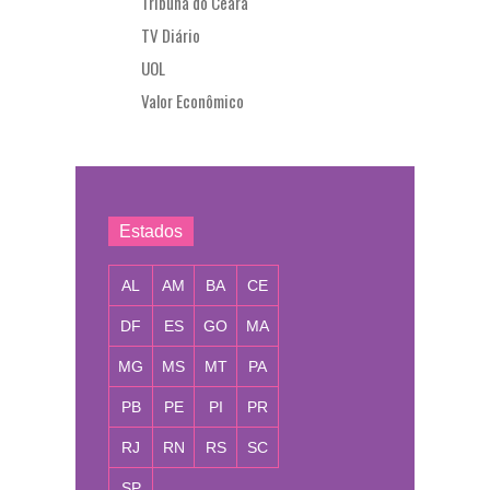
Tribuna do Ceará
TV Diário
UOL
Valor Econômico
Estados
AL
AM
BA
CE
DF
ES
GO
MA
MG
MS
MT
PA
PB
PE
PI
PR
RJ
RN
RS
SC
SP