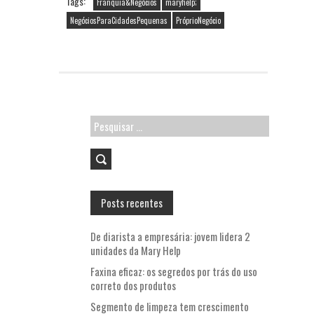
o
er
l
A
Tags:
Franquia&Negócios
maryhelp;
o
p
NegóciosParaCidadesPequenas
PróprioNegócio
k
p
Pesquisar
por:
Posts recentes
De diarista a empresária: jovem lidera 2
unidades da Mary Help
Faxina eficaz: os segredos por trás do uso
correto dos produtos
Segmento de limpeza tem crescimento