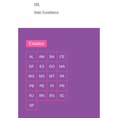
UOL
Valor Econômico
Estados
AL
AM
BA
CE
DF
ES
GO
MA
MG
MS
MT
PA
PB
PE
PI
PR
RJ
RN
RS
SC
SP