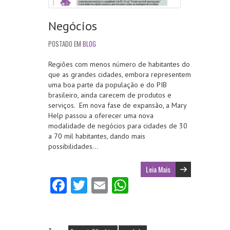
Negócios
POSTADO EM
BLOG
Regiões com menos número de habitantes do
que as grandes cidades, embora representem
uma boa parte da população e do PIB
brasileiro, ainda carecem de produtos e
serviços. Em nova fase de expansão, a Mary
Help passou a oferecer uma nova
modalidade de negócios para cidades de 30
a 70 mil habitantes, dando mais
possibilidades…
Leia Mais
Fa
T
E
W
ce
w
m
ha
b
itt
ai
ts